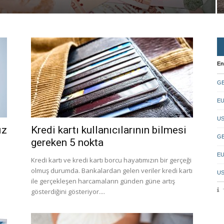
En
GB
EU
US
ız
Kredi kartı kullanıcılarının bilmesi
GB
gereken 5 nokta
EU
Kredi kartı ve kredi kartı borcu hayatımızın bir gerçeği
olmuş durumda. Bankalardan gelen veriler kredi kartı
US
ile gerçekleşen harcamaların günden güne artış
gösterdiğini gösteriyor....