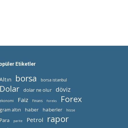
opüler Etiketler
borsa
Altın
borsa istanbul
Dolar
döviz
dolar ne olur
Forex
Faiz
ekonomi
Finans
foreks
haber
haberler
gram altın
hisse
rapor
Petrol
Para
parite