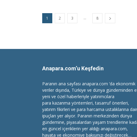
...
1
2
3
8
Anapara.com’u Keşfedin
Paranın ana sayfası anapara.com ’da ekonomik
veriler dışında, Türkiye ve dünya gündeminden 
yeni ve özel haberleriyle yatırımcılara
para kazanma
yöntemleri, tasarruf önerileri,
yatırım fikirleri ve para harcama ustalıklarına dai
ipuçları yer alıyor. Paranın merkezinden dünya
gündemine, piyasalardan yaşam trendlerine kad
en güncel içeriklerin yer aldığı anapara.com,
hayata ve ekonomiye bakışınızı değiştirecek…