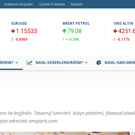
Kullanım Koşulları
Gizlilik Politikası
İletişim
EUR/USD
BRENT PETROL
ONS ALTIN
1.15533
79.08
4251.
/
-0.0069
/
+-0.390
/
-0.1175
IRIRIM?
NASIL DEĞERLENDIRIRIM?
NASIL HARCARI
om ile keşfedin. Tasarruf önerileri, bütçe yönetimi, finansal pla
aysa adresiniz anapara.com.