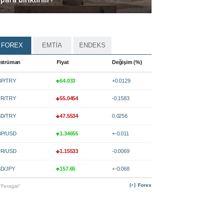
FOREX
EMTİA
ENDEKS
strüman
Fiyat
Değişim (%)
P/TRY
64.033
+0.0129
R/TRY
55.0454
-0.1583
D/TRY
47.5534
0.0256
P/USD
1.34655
+-0.011
R/USD
1.15533
-0.0069
D/JPY
157.65
+-0.068
Forex
"Feragat"