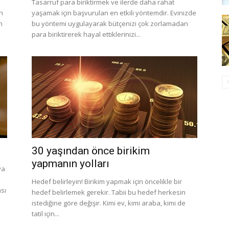
Tasarruf para biriktirmek ve ilerde daha rahat
ın
yaşamak için başvurulan en etkili yöntemdir. Evinizde
n
bu yöntemi uygulayarak bütçenizi çok zorlamadan
para biriktirerek hayal ettiklerinizi...
30 yaşından önce birikim
yapmanın yolları
ya
Hedef belirleyin! Birikim yapmak için öncelikle bir
ası
hedef belirlemek gerekir. Tabii bu hedef herkesin
istediğine göre değişir. Kimi ev, kimi araba, kimi de
tatil için...