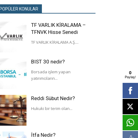
POPÜLER KONULAR
TF VARLIK KİRALAMA –
TFNVK Hisse Senedi
TF VARLIK KİRALAMA A.Ş....
BIST 30 nedir?
Borsada işlem yapan
0
Paylaş!
yatırımcıların...
Reddi Sübut Nedir?
Hukuki bir terim olan...
İtfa Nedir?