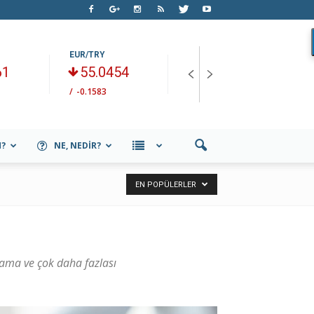
EUR/TRY
GBP/TRY
U
61
55.0454
64.033
/
-0.1583
/
+0.0129
/
M?
NE, NEDIR?
EN POPÜLERLER
nlama ve çok daha fazlası