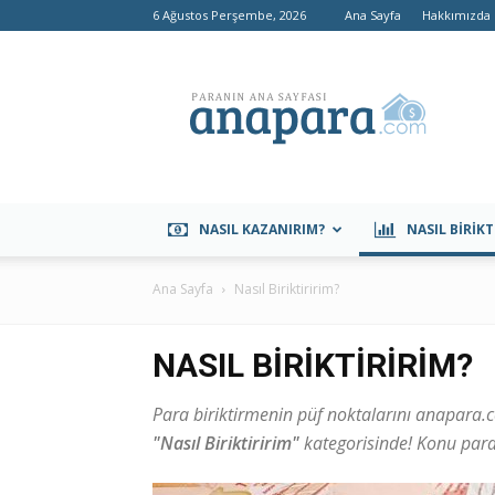
6 Ağustos Perşembe, 2026
Ana Sayfa
Hakkımızda
anapara.com
NASIL KAZANIRIM?
NASIL BIRIKT
Ana Sayfa
Nasıl Biriktiririm?
NASIL BIRIKTIRIRIM?
Para biriktirmenin püf noktalarını anapara.c
"Nasıl Biriktiririm"
kategorisinde! Konu par