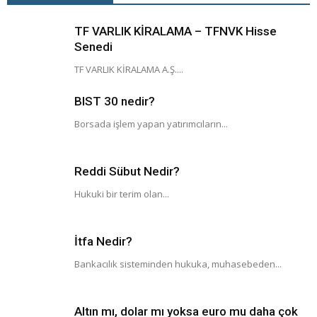
TF VARLIK KİRALAMA – TFNVK Hisse
Senedi
TF VARLIK KİRALAMA A.Ş....
BIST 30 nedir?
Borsada işlem yapan yatırımcıların...
Reddi Sübut Nedir?
Hukuki bir terim olan...
İtfa Nedir?
Bankacılık sisteminden hukuka, muhasebeden...
Altın mı, dolar mı yoksa euro mu daha çok