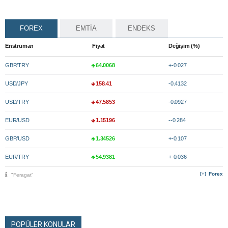
FOREX
EMTİA
ENDEKS
Enstrüman
Fiyat
Değişim (%)
GBP/TRY
64.0068
+-0.027
USD/JPY
158.41
-0.4132
USD/TRY
47.5853
-0.0927
EUR/USD
1.15196
--0.284
GBP/USD
1.34526
+-0.107
EUR/TRY
54.9381
+-0.036
Forex
"Feragat"
POPÜLER KONULAR