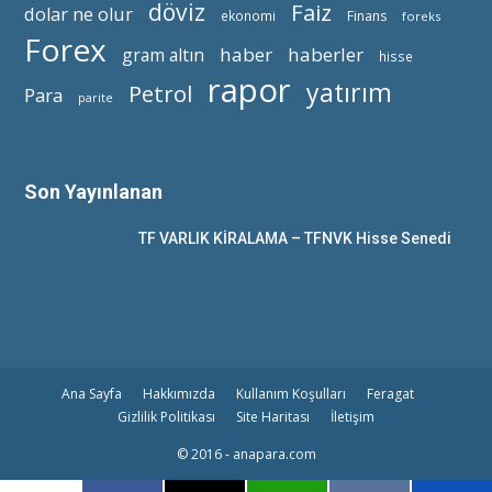
döviz
Faiz
dolar ne olur
ekonomi
Finans
foreks
Forex
haber
haberler
gram altın
hisse
rapor
yatırım
Petrol
Para
parite
Son Yayınlanan
TF VARLIK KİRALAMA – TFNVK Hisse Senedi
Ana Sayfa
Hakkımızda
Kullanım Koşulları
Feragat
Gizlilik Politikası
Site Haritası
İletişim
© 2016 - anapara.com