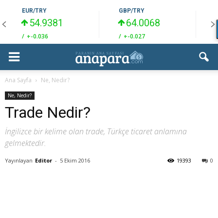
EUR/TRY
GBP/TRY
54.9381
64.0068
/
+-0.036
/
+-0.027
/
Ana Sayfa
Ne, Nedir?
Ne, Nedir?
Trade Nedir?
İngilizce bir kelime olan trade, Türkçe ticaret anlamına
gelmektedir.
Yayınlayan
Editor
-
5 Ekim 2016
19393
0