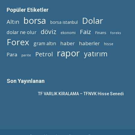
Popüler Etiketler
borsa
Dolar
Altın
borsa istanbul
döviz
Faiz
dolar ne olur
ekonomi
Finans
foreks
Forex
haber
haberler
gram altın
hisse
rapor
yatırım
Petrol
Para
parite
Son Yayınlanan
TF VARLIK KİRALAMA – TFNVK Hisse Senedi