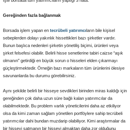
İşte borsada tüm yatırımcıların yaptığı 3 hata:
Gereğinden fazla bağlanmak
Borsada işlem yapan en
tecrübeli yatırımcı
ların bile kişisel
sebeplerden dolayı yakınlık hissettikleri bazı şirketler vardır.
Bunun başlıca nedenleri şirketin yönetiliş biçimi, ürünleri veya
şirket felsefesi olabilir. Belirli hisse senetlerine tabiri caizse “aşık
olmanın” getirdiği en büyük sorun o hisseleri elden çıkarmayı
güçleştirmektedir. Örneğin bazı markaların tüm ürünlerini ölesiye
savunanlarda bu durumu görebilirsiniz.
Aynı şekilde belirli bir hisseye sevdikleri birinden miras kaldığı için
gereğinden çok daha uzun süre bağlı kalan yatırımcılar da
olabilmektedir. Bu problem varlık yöneticilerini daha az etkiliyor
olsa da kimi zaman sağlam yönetilen portföylere sahip tecrübeli
yatırımcılar dahi bundan muzdarip olabiliyor. Kimi araştırmalar da
bir hisseyi satmanın bir hisseyi almaktan daha zor olduğunu