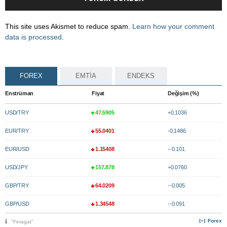
This site uses Akismet to reduce spam.
Learn how your comment
data is processed
.
FOREX
EMTİA
ENDEKS
Enstrüman
Fiyat
Değişim (%)
USD/TRY
47.5905
+0.1036
EUR/TRY
55.0401
-0.1486
EUR/USD
1.15408
--0.101
USD/JPY
157.878
+0.0760
GBP/TRY
64.0209
--0.005
GBP/USD
1.34548
--0.091
Forex
"Feragat"