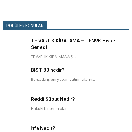
POPÜLER KONULAR
TF VARLIK KİRALAMA – TFNVK Hisse
Senedi
TF VARLIK KİRALAMA A.Ş....
BIST 30 nedir?
Borsada işlem yapan yatırımcıların...
Reddi Sübut Nedir?
Hukuki bir terim olan...
İtfa Nedir?