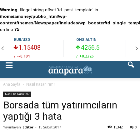
Warning
: Illegal string offset 'td_post_template' in
/home/amoney/public_html/wp-
content/themes/Newspaper/includes/wp_booster/td_single_temp
on line
75
EUR/USD
ONS ALTIN
1.15408
4256.5
/
--0.101
/
+0.2326
/
Ana Sayfa
Nasıl Kazanırım?
Nasıl Kazanırım?
Borsada tüm yatırımcıların
yaptığı 3 hata
Yayınlayan
Editor
-
15 Şubat 2017
15342
0