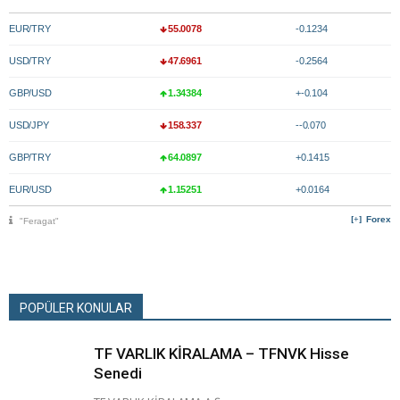
EUR/TRY
55.0078
-0.1234
USD/TRY
47.6961
-0.2564
GBP/USD
1.34384
+-0.104
USD/JPY
158.337
--0.070
GBP/TRY
64.0897
+0.1415
EUR/USD
1.15251
+0.0164
Forex
"Feragat"
POPÜLER KONULAR
TF VARLIK KİRALAMA – TFNVK Hisse
Senedi