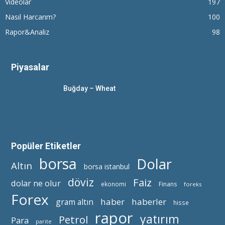
Videolar
197
Nasıl Harcarım?
100
Rapor&Analiz
98
Piyasalar
Buğday – Wheat
Popüler Etiketler
borsa
Dolar
Altın
borsa istanbul
döviz
Faiz
dolar ne olur
ekonomi
Finans
foreks
Forex
haber
haberler
gram altın
hisse
rapor
yatırım
Petrol
Para
parite