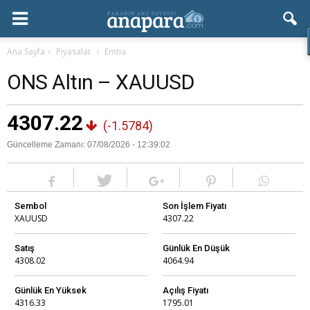
Ana Sayfa
Piyasalar
Emtia
ONS Altın – XAUUSD
4307.22
(
-1.5784
)
Güncelleme Zamanı: 07/08/2026 - 12:39:02
Sembol
Son İşlem Fiyatı
XAUUSD
4307.22
Satış
Günlük En Düşük
4308.02
4064.94
Günlük En Yüksek
Açılış Fiyatı
4316.33
1795.01