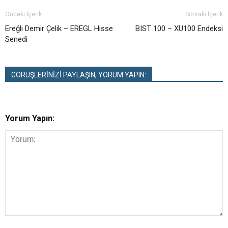
Önceki İçerik
Sonraki İçerik
Ereğli Demir Çelik – EREGL Hisse
BIST 100 – XU100 Endeksi
Senedi
GÖRÜŞLERİNİZİ PAYLAŞIN, YORUM YAPIN:
Yorum Yapın: