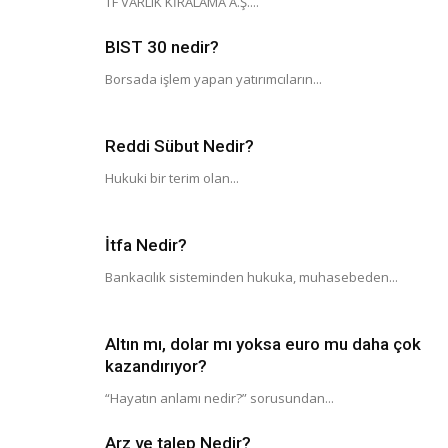
TF VARLIK KİRALAMA A.Ş....
BIST 30 nedir?
Borsada işlem yapan yatırımcıların...
Reddi Sübut Nedir?
Hukuki bir terim olan...
İtfa Nedir?
Bankacılık sisteminden hukuka, muhasebeden...
Altın mı, dolar mı yoksa euro mu daha çok
kazandırıyor?
“Hayatın anlamı nedir?” sorusundan...
Arz ve talep Nedir?