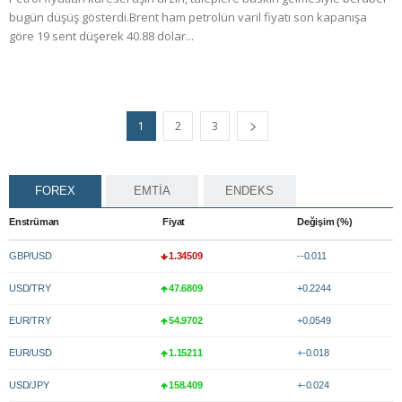
bugün düşüş gösterdi.Brent ham petrolün varil fiyatı son kapanışa
göre 19 sent düşerek 40.88 dolar...
1
2
3
FOREX
EMTİA
ENDEKS
Enstrüman
Fiyat
Değişim (%)
GBP/USD
1.34509
--0.011
USD/TRY
47.6809
+0.2244
EUR/TRY
54.9702
+0.0549
EUR/USD
1.15211
+-0.018
USD/JPY
158.409
+-0.024