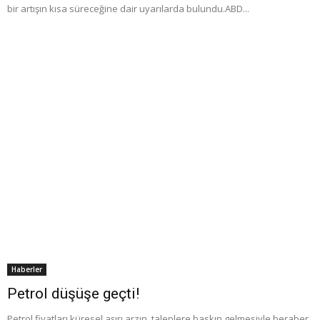
bir artışın kısa süreceğine dair uyarılarda bulundu.ABD...
Haberler
Petrol düşüşe geçti!
Petrol fiyatları küresel aşırı arzın, taleplere baskın gelmesiyle beraber