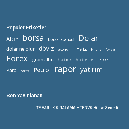
Popüler Etiketler
borsa
Dolar
Altın
borsa istanbul
döviz
Faiz
dolar ne olur
ekonomi
Finans
foreks
Forex
haber
haberler
gram altın
hisse
rapor
yatırım
Petrol
Para
parite
Son Yayınlanan
TF VARLIK KİRALAMA – TFNVK Hisse Senedi