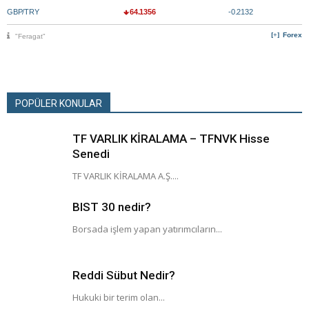
GBP/TRY
64.1356
-0.2132
Forex
"Feragat"
POPÜLER KONULAR
TF VARLIK KİRALAMA – TFNVK Hisse
Senedi
TF VARLIK KİRALAMA A.Ş....
BIST 30 nedir?
Borsada işlem yapan yatırımcıların...
Reddi Sübut Nedir?
Hukuki bir terim olan...