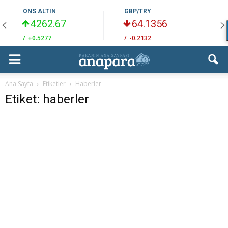
ONS ALTIN
GBP/TRY
4262.67
64.1356
/
+0.5277
/
-0.2132
/
Ana Sayfa
Etiketler
Haberler
Etiket: haberler