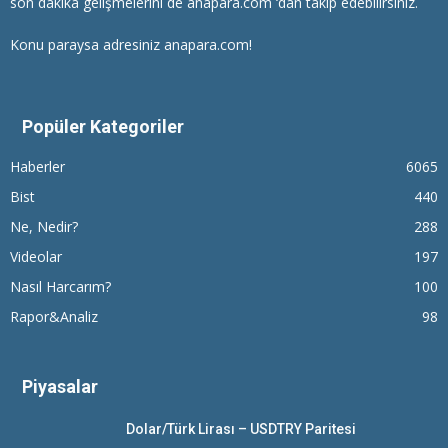
son dakika gelişmelerini de anapara.com ‘dan takip edebilirsiniz.
Konu paraysa adresiniz anapara.com!
Popüler Kategoriler
Haberler
6065
Bist
440
Ne, Nedir?
288
Videolar
197
Nasıl Harcarım?
100
Rapor&Analiz
98
Piyasalar
Dolar/Türk Lirası – USDTRY Paritesi