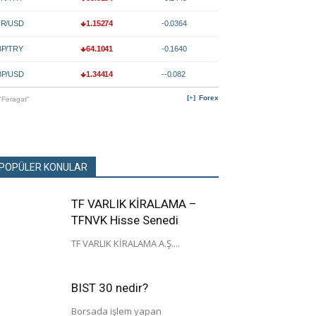
R/USD
1.15274
-0.0364
P/TRY
64.1041
-0.1640
P/USD
1.34414
--0.082
Forex
"Feragat"
POPÜLER KONULAR
TF VARLIK KİRALAMA –
TFNVK Hisse Senedi
TF VARLIK KİRALAMA A.Ş....
BIST 30 nedir?
Borsada işlem yapan