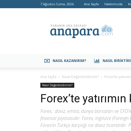
7 Ağustos Cuma, 2026
Ana Sayfa
Hakkımızda
K
anapara.com
NASIL KAZANIRIM?
NASIL BIRIKTIR
Ana Sayfa
Nasıl Değerlendiririm?
Forex’te yatırımı
Nasıl Değerlendiririm?
Forex’te yatırımın 
Forex, döviz, emtia, dünya borsaları ve CFD’l
finansal piyasasıdır. Forex, ingilizce (Forei
Forex’in Türkçe karşılığı ise döviz ticaretidir