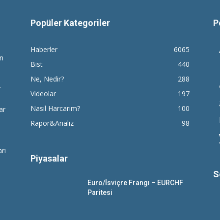
Popüler Kategoriler
P
Haberler
6065
en
Bist
440
Ne, Nedir?
288
r
Videolar
197
Nasıl Harcarım?
100
ar
Rapor&Analiz
98
rı
Piyasalar
S
Euro/İsviçre Frangı – EURCHF
Paritesi