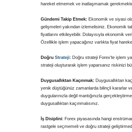
hareket etmemek ve inatlaşmamak gerekmekte
Gündemi Takip Etmek:
Ekonomik ve siyasi ola
gelişmeleri yakından izlemelisiniz. Ekonomik tak
fiyatlarını etkileyebilir. Dolayısıyla ekonomik ve
Özellikle işlem yapacağınız varlıkta fiyat harek
Doğru
Strateji:
Doğru strateji Forex’te işlem y
strateji oluşturarak işlem yaparsanız riskinizi bü
Duygusallıktan Kaçınmak:
Duygusallıktan kaçı
yenik düştüğünüz zamanlarda bilinçli kararlar 
duygularınızla değil mantığınızla gerçekleştirm
duygusallıktan kaçınmalısınız.
İş Disiplini
: Forex piyasasında hangi enstrüma
rastgele seçmemeli ve doğru strateji geliştirme