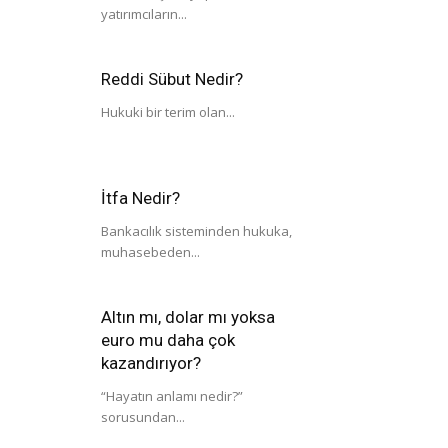
yatırımcıların...
Reddi Sübut Nedir?
Hukuki bir terim olan...
İtfa Nedir?
Bankacılık sisteminden hukuka,
muhasebeden...
Altın mı, dolar mı yoksa
euro mu daha çok
kazandırıyor?
“Hayatın anlamı nedir?”
sorusundan...