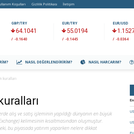
ullanım Koşulları
Gizlilik Politikası
İletişim
GBP/TRY
EUR/TRY
EUR/USD
64.1041
55.0194
1.152
/
-0.1640
/
-0.1445
/
-0.0364
IRIM?
NASIL DEĞERLENDIRIRIM?
NASIL HARCARIM?
n kuralları
kuralları
En
US
erde alış ve satış işleminin yapıldığı dünyanın en büyük
gn Exchange) kelimesinin kısaltmasından oluşmuştur.
US
. Peki, bu piyasada yatırım yaparken nelere dikkat
EU