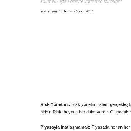
edilmeli? İşte Forex’te yatırımın kuralları:
Yayınlayan
Editor
-
7 Şubat 2017
Risk Yönetimi:
Risk yönetimi işlem gerçekleşti
biridir. Risk; hayatta her daim vardır. Oluşacak
Piyasayla İnatlaşmamak:
Piyasada her an her 