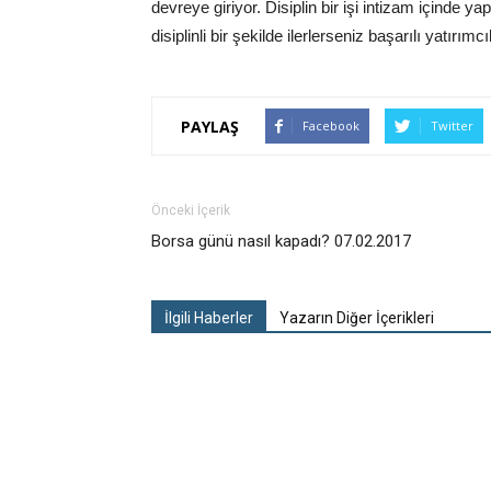
devreye giriyor. Disiplin bir işi intizam içinde 
disiplinli bir şekilde ilerlerseniz başarılı yatırımcıl
PAYLAŞ
Facebook
Twitter
Önceki İçerik
Borsa günü nasıl kapadı? 07.02.2017
İlgili Haberler
Yazarın Diğer İçerikleri