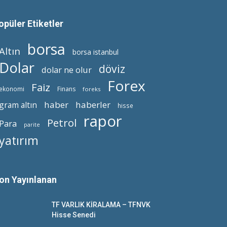
opüler Etiketler
borsa
Altın
borsa istanbul
Dolar
döviz
dolar ne olur
Forex
Faiz
ekonomi
Finans
foreks
haber
haberler
gram altın
hisse
rapor
Petrol
Para
parite
yatırım
on Yayınlanan
TF VARLIK KİRALAMA – TFNVK
Hisse Senedi