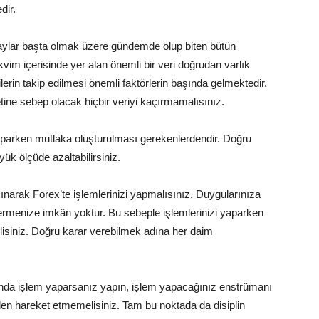
dir.
ylar başta olmak üzere gündemde olup biten bütün
vim içerisinde yer alan önemli bir veri doğrudan varlık
rilerin takip edilmesi önemli faktörlerin başında gelmektedir.
etine sebep olacak hiçbir veriyi kaçırmamalısınız.
aparken mutlaka oluşturulması gerekenlerdendir. Doğru
yük ölçüde azaltabilirsiniz.
narak Forex’te işlemlerinizi yapmalısınız. Duygularınıza
vermenize imkân yoktur. Bu sebeple işlemlerinizi yaparken
elisiniz. Doğru karar verebilmek adına her daim
nda işlem yaparsanız yapın, işlem yapacağınız enstrümanı
den hareket etmemelisiniz. Tam bu noktada da disiplin