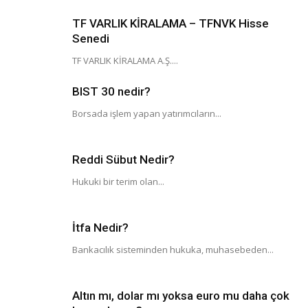
TF VARLIK KİRALAMA – TFNVK Hisse
Senedi
TF VARLIK KİRALAMA A.Ş....
BIST 30 nedir?
Borsada işlem yapan yatırımcıların...
Reddi Sübut Nedir?
Hukuki bir terim olan...
İtfa Nedir?
Bankacılık sisteminden hukuka, muhasebeden...
Altın mı, dolar mı yoksa euro mu daha çok