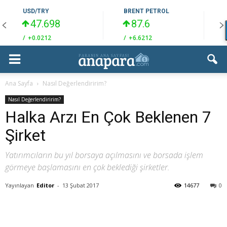
USD/TRY
BRENT PETROL
47.698
87.6
/
+0.0212
/
+6.6212
/
Ana Sayfa
Nasıl Değerlendiririm?
Nasıl Değerlendiririm?
Halka Arzı En Çok Beklenen 7
Şirket
Yatırımcıların bu yıl borsaya açılmasını ve borsada işlem
görmeye başlamasını en çok beklediği şirketler.
Yayınlayan
Editor
-
13 Şubat 2017
14677
0