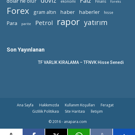
döviz
Faiz
dolar ne olur
ekonomi
Finans
foreks
Forex
haber
haberler
gram altın
hisse
rapor
yatırım
Petrol
Para
parite
Son Yayınlanan
TF VARLIK KİRALAMA – TFNVK Hisse Senedi
Ana Sayfa
Hakkımızda
Kullanım Koşulları
Feragat
Gizlilik Politikası
Site Haritası
İletişim
© 2016 - anapara.com
0