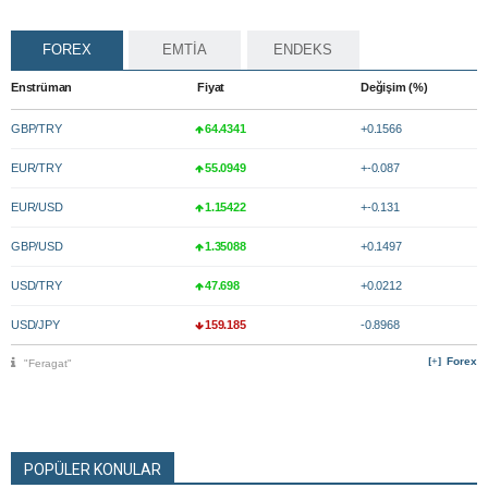
FOREX
EMTİA
ENDEKS
Enstrüman
Fiyat
Değişim (%)
GBP/TRY
64.4341
+0.1566
EUR/TRY
55.0949
+-0.087
EUR/USD
1.15422
+-0.131
GBP/USD
1.35088
+0.1497
USD/TRY
47.698
+0.0212
USD/JPY
159.185
-0.8968
Forex
"Feragat"
POPÜLER KONULAR