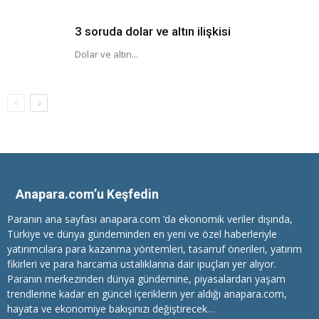
3 soruda dolar ve altın ilişkisi
Dolar ve altın...
Anapara.com’u Keşfedin
Paranın ana sayfası anapara.com ’da ekonomik veriler dışında,
Türkiye ve dünya gündeminden en yeni ve özel haberleriyle
yatırımcılara
para kazanma
yöntemleri, tasarruf önerileri, yatırım
fikirleri ve para harcama ustalıklarına dair ipuçları yer alıyor.
Paranın merkezinden dünya gündemine, piyasalardan yaşam
trendlerine kadar en güncel içeriklerin yer aldığı anapara.com,
hayata ve ekonomiye bakışınızı değiştirecek…