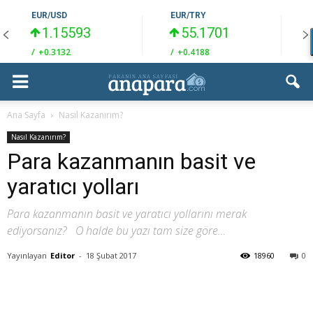
EUR/USD
EUR/TRY
1.15593
55.1701
/
+0.3132
/
+0.4188
/
Ana Sayfa
Nasıl Kazanırım?
Nasıl Kazanırım?
Para kazanmanın basit ve
yaratıcı yolları
Para kazanmanın basit ve yaratıcı yollarını merak
ediyorsanız? O halde bu yazı tam size göre…
Yayınlayan
Editor
-
18 Şubat 2017
18960
0