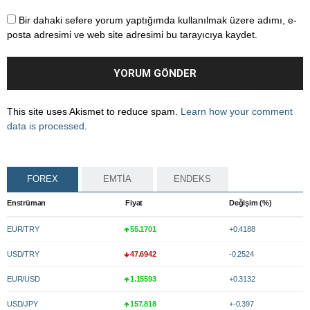
Bir dahaki sefere yorum yaptığımda kullanılmak üzere adımı, e-
posta adresimi ve web site adresimi bu tarayıcıya kaydet.
This site uses Akismet to reduce spam.
Learn how your comment
data is processed
.
FOREX
EMTİA
ENDEKS
Enstrüman
Fiyat
Değişim (%)
EUR/TRY
55.1701
+0.4188
USD/TRY
47.6942
-0.2524
EUR/USD
1.15593
+0.3132
USD/JPY
157.818
+-0.397