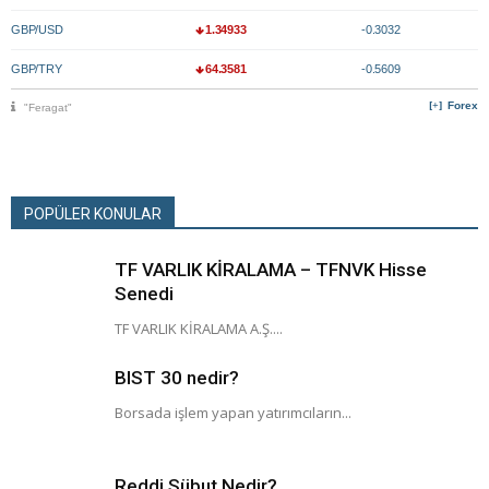
GBP/USD
1.34933
-0.3032
GBP/TRY
64.3581
-0.5609
Forex
"Feragat"
POPÜLER KONULAR
TF VARLIK KİRALAMA – TFNVK Hisse
Senedi
TF VARLIK KİRALAMA A.Ş....
BIST 30 nedir?
Borsada işlem yapan yatırımcıların...
Reddi Sübut Nedir?