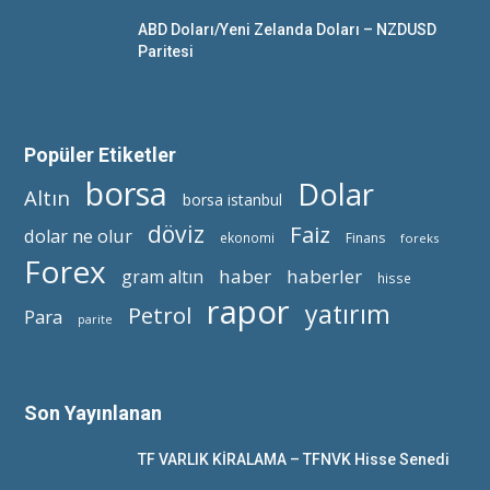
ABD Doları/Yeni Zelanda Doları – NZDUSD
Paritesi
Popüler Etiketler
borsa
Dolar
Altın
borsa istanbul
döviz
Faiz
dolar ne olur
ekonomi
Finans
foreks
Forex
haber
haberler
gram altın
hisse
rapor
yatırım
Petrol
Para
parite
Son Yayınlanan
TF VARLIK KİRALAMA – TFNVK Hisse Senedi