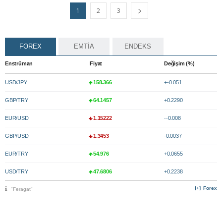
1
2
3
FOREX
EMTİA
ENDEKS
Enstrüman
Fiyat
Değişim (%)
USD/JPY
158.366
+-0.051
GBP/TRY
64.1457
+0.2290
EUR/USD
1.15222
--0.008
GBP/USD
1.3453
-0.0037
EUR/TRY
54.976
+0.0655
USD/TRY
47.6806
+0.2238
Forex
"Feragat"