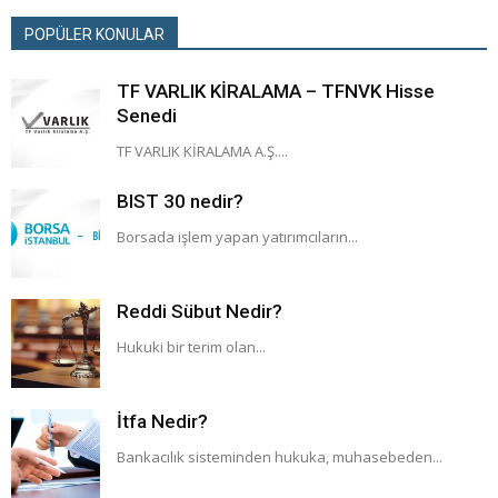
POPÜLER KONULAR
TF VARLIK KİRALAMA – TFNVK Hisse
Senedi
TF VARLIK KİRALAMA A.Ş....
BIST 30 nedir?
Borsada işlem yapan yatırımcıların...
Reddi Sübut Nedir?
Hukuki bir terim olan...
İtfa Nedir?
Bankacılık sisteminden hukuka, muhasebeden...