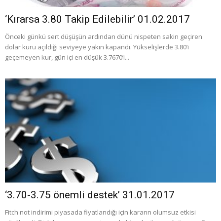
‘Kırarsa 3.80 Takip Edilebilir’ 01.02.2017
Önceki günkü sert düşüşün ardından dünü nispeten sakin geçiren
dolar kuru açıldığı seviyeye yakın kapandı. Yükselişlerde 3.80’i
geçemeyen kur, gün içi en düşük 3.7670’i...
‘3.70-3.75 önemli destek’ 31.01.2017
Fitch not indirimi piyasada fiyatlandığı için kararın olumsuz etkisi