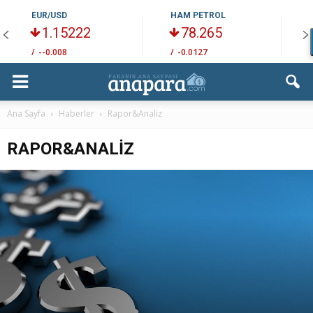
EUR/USD
HAM PETROL
1.15222
78.265
/
--0.008
/
-0.0127
/
Ana Sayfa
Haberler
Rapor&Analiz
RAPOR&ANALIZ