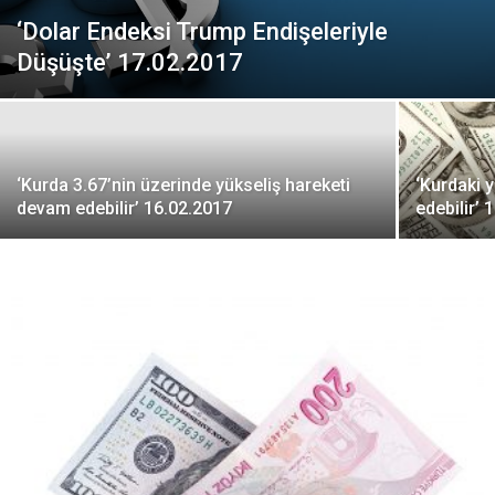
‘Dolar Endeksi Trump Endişeleriyle
Düşüşte’ 17.02.2017
‘Kurda 3.67’nin üzerinde yükseliş hareketi
‘Kurdaki 
devam edebilir’ 16.02.2017
edebilir’ 