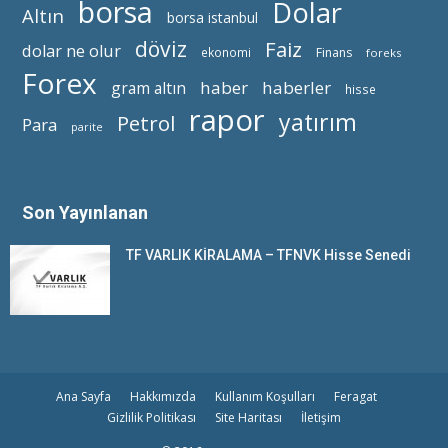
borsa
Dolar
Altın
borsa istanbul
döviz
Faiz
dolar ne olur
ekonomi
Finans
foreks
Forex
haber
haberler
gram altın
hisse
rapor
yatırım
Petrol
Para
parite
Son Yayınlanan
TF VARLIK KİRALAMA – TFNVK Hisse Senedi
Ana Sayfa
Hakkımızda
Kullanım Koşulları
Feragat
Gizlilik Politikası
Site Haritası
İletişim