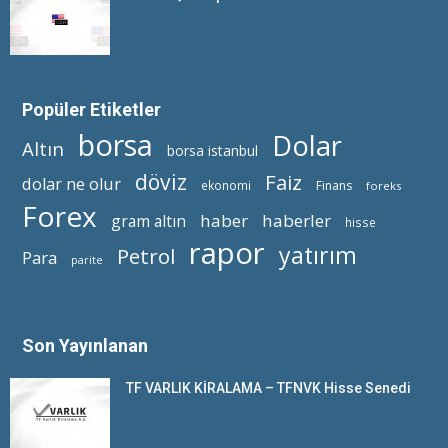
Popüler Etiketler
borsa
Dolar
Altın
borsa istanbul
döviz
Faiz
dolar ne olur
ekonomi
Finans
foreks
Forex
haber
haberler
gram altın
hisse
rapor
yatırım
Petrol
Para
parite
Son Yayınlanan
TF VARLIK KİRALAMA – TFNVK Hisse Senedi