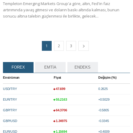
Templeton Emerging Markets Group'a göre, altın, Fed'in faiz
artırımında yavaş gitmesi ve doların baskı altında kalması, bunun
sonucu altına talebin güçlenmesi ile birlikte, gelecek...
1
2
3
FOREX
EMTİA
ENDEKS
Enstrüman
Fiyat
Değişim (%)
USD/TRY
47.699
0.2625
EUR/TRY
55.2163
+0.5029
GBP/TRY
64.3706
-0.5805
GBP/USD
1.34975
-0.3345
EUR/USD
1.15694
+0.4009