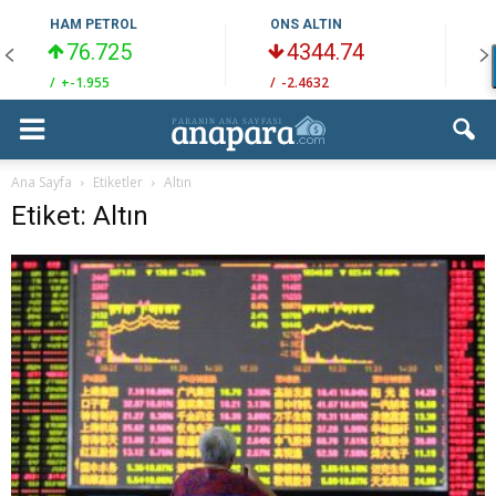
HAM PETROL
ONS ALTIN
76.725
4344.74
/
+-1.955
/
-2.4632
/
Ana Sayfa
Etiketler
Altın
Etiket: Altın