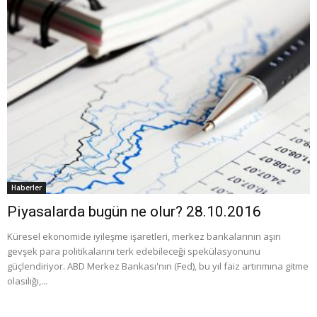
Haberler
Piyasalarda bugün ne olur? 28.10.2016
Küresel ekonomide iyileşme işaretleri, merkez bankalarının aşırı
gevşek para politikalarını terk edebileceği spekülasyonunu
güçlendiriyor. ABD Merkez Bankası'nın (Fed), bu yıl faiz artırımına gitme
olasılığı,...