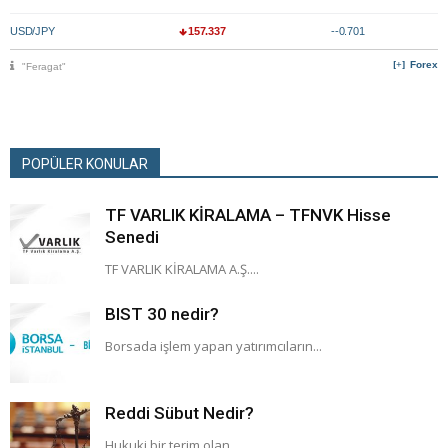
USD/JPY
157.337
--0.701
Forex
"Feragat"
POPÜLER KONULAR
TF VARLIK KİRALAMA – TFNVK Hisse
Senedi
TF VARLIK KİRALAMA A.Ş....
BIST 30 nedir?
Borsada işlem yapan yatırımcıların...
Reddi Sübut Nedir?
Hukuki bir terim olan...