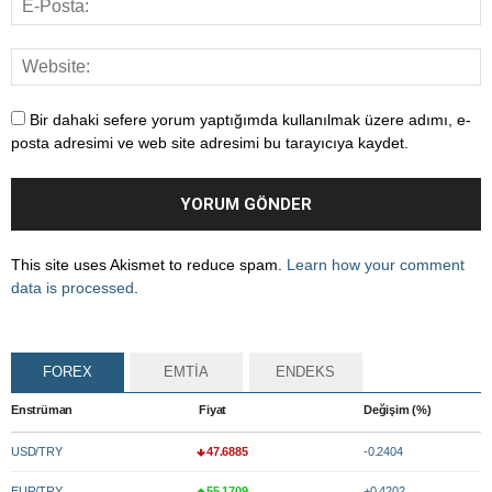
Bir dahaki sefere yorum yaptığımda kullanılmak üzere adımı, e-
posta adresimi ve web site adresimi bu tarayıcıya kaydet.
This site uses Akismet to reduce spam.
Learn how your comment
data is processed
.
FOREX
EMTİA
ENDEKS
Enstrüman
Fiyat
Değişim (%)
USD/TRY
47.6885
-0.2404
EUR/TRY
55.1709
+0.4202