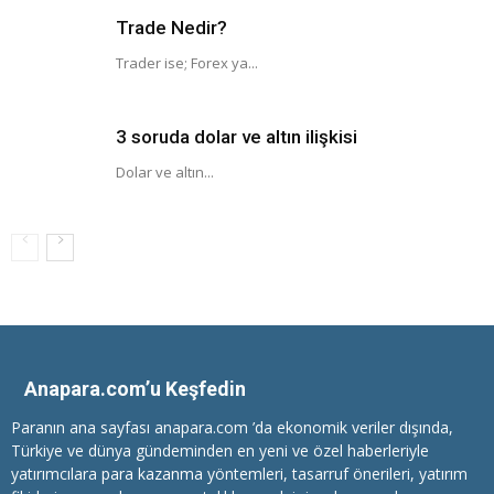
Trade Nedir?
Trader ise; Forex ya...
3 soruda dolar ve altın ilişkisi
Dolar ve altın...
Anapara.com’u Keşfedin
Paranın ana sayfası anapara.com ’da ekonomik veriler dışında,
Türkiye ve dünya gündeminden en yeni ve özel haberleriyle
yatırımcılara
para kazanma
yöntemleri, tasarruf önerileri, yatırım