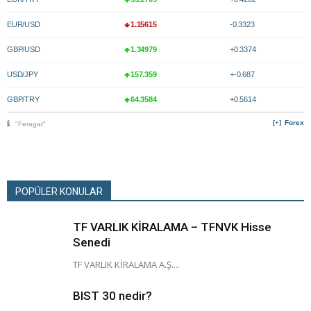
EUR/USD
1.15615
-0.3323
GBP/USD
1.34979
+0.3374
USD/JPY
157.359
+-0.687
GBP/TRY
64.3584
+0.5614
Forex
"Feragat"
POPÜLER KONULAR
TF VARLIK KİRALAMA – TFNVK Hisse
Senedi
TF VARLIK KİRALAMA A.Ş....
BIST 30 nedir?