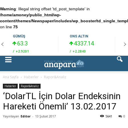
Warning
: Illegal string offset 'td_post_template' in
/home/amoney/public_html/wp-
content/themes/Newspaper/includes/wp_booster/td_single_temp
on line
75
GÜMÜŞ
ONS ALTIN
63.3
4337.14
/
+2.9201
/
+2.2840
/
Ana Sayfa
Haberler
Rapor&Analiz
Haberler
Rapor&Analiz
‘DolarTL İçin Dolar Endeksinin
Hareketi Önemli’ 13.02.2017
Yayınlayan
Editor
-
13 Şubat 2017
5641
0