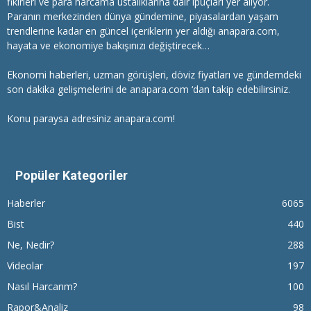
fikirleri ve para harcama ustalıklarına dair ipuçları yer alıyor.
Paranın merkezinden dünya gündemine, piyasalardan yaşam
trendlerine kadar en güncel içeriklerin yer aldığı anapara.com,
hayata ve ekonomiye bakışınızı değiştirecek…
Ekonomi haberleri
, uzman görüşleri, döviz fiyatları ve gündemdeki
son dakika gelişmelerini de anapara.com ‘dan takip edebilirsiniz.
Konu paraysa adresiniz anapara.com!
Popüler Kategoriler
Haberler
6065
Bist
440
Ne, Nedir?
288
Videolar
197
Nasıl Harcarım?
100
Rapor&Analiz
98