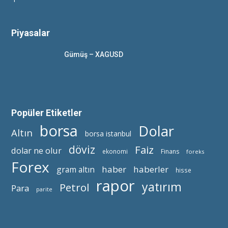
Piyasalar
Gümüş – XAGUSD
Popüler Etiketler
borsa
Dolar
Altın
borsa istanbul
döviz
Faiz
dolar ne olur
ekonomi
Finans
foreks
Forex
haber
haberler
gram altın
hisse
rapor
yatırım
Petrol
Para
parite