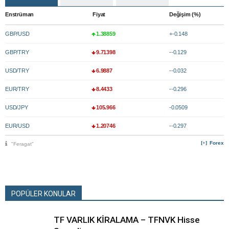
Enstrüman
Fiyat
Değişim (%)
GBP/USD
1.38859
+-0.148
GBP/TRY
9.71398
--0.129
USD/TRY
6.9887
--0.032
EUR/TRY
8.4433
--0.296
USD/JPY
105.966
-0.0509
EUR/USD
1.20746
--0.297
Forex
"Feragat"
POPÜLER KONULAR
TF VARLIK KİRALAMA – TFNVK Hisse