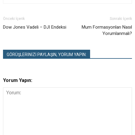
Önceki İçerik
Sonraki İçerik
Dow Jones Vadeli – DJI Endeksi
Mum Formasyonları Nasıl
Yorumlanmalı?
GÖRÜŞLERİNİZİ PAYLAŞIN, YORUM YAPIN:
Yorum Yapın: