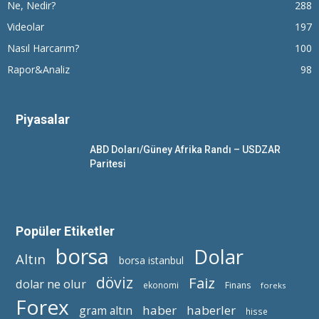
Ne, Nedir?
288
Videolar
197
Nasıl Harcarım?
100
Rapor&Analiz
98
Piyasalar
ABD Doları/Güney Afrika Randı – USDZAR
Paritesi
Popüler Etiketler
borsa
Dolar
Altın
borsa istanbul
döviz
Faiz
dolar ne olur
ekonomi
Finans
foreks
Forex
haber
haberler
gram altın
hisse