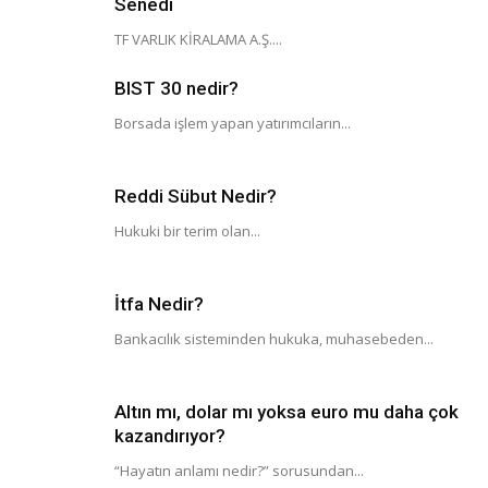
Senedi
TF VARLIK KİRALAMA A.Ş....
BIST 30 nedir?
Borsada işlem yapan yatırımcıların...
Reddi Sübut Nedir?
Hukuki bir terim olan...
İtfa Nedir?
Bankacılık sisteminden hukuka, muhasebeden...
Altın mı, dolar mı yoksa euro mu daha çok
kazandırıyor?
“Hayatın anlamı nedir?” sorusundan...