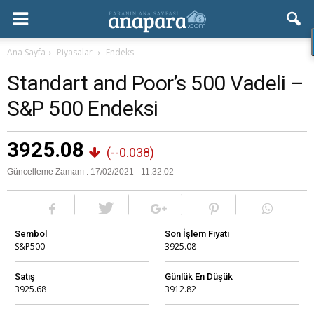
Ana Sayfa
Piyasalar
Endeks
Standart and Poor’s 500 Vadeli –
S&P 500 Endeksi
3925.08
(
--0.038
)
Güncelleme Zamanı : 17/02/2021 -
11:32:02
Sembol
Son İşlem Fiyatı
S&P500
3925.08
Satış
Günlük En Düşük
3925.68
3912.82