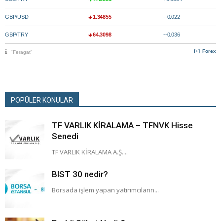
GBP/USD
1.34855
--0.022
GBP/TRY
64.3098
--0.036
Forex
"Feragat"
POPÜLER KONULAR
TF VARLIK KİRALAMA – TFNVK Hisse
Senedi
TF VARLIK KİRALAMA A.Ş....
BIST 30 nedir?
Borsada işlem yapan yatırımcıların...