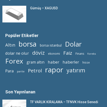
Gümüş – XAGUSD
Popüler Etiketler
borsa
Dolar
Altın
borsa istanbul
döviz
Faiz
dolar ne olur
ekonomi
Finans
foreks
Forex
haber
haberler
gram altın
hisse
rapor
yatırım
Petrol
Para
parite
Son Yayınlanan
TF VARLIK KİRALAMA – TFNVK Hisse Senedi