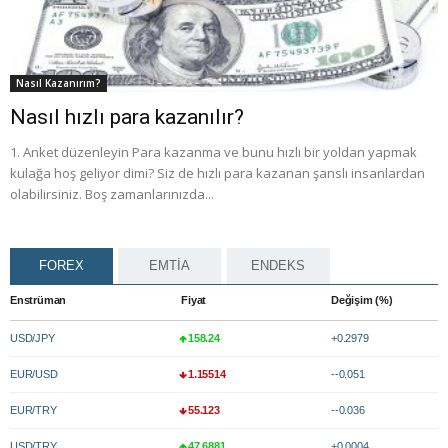
Nasıl Kazanırım?
Nasıl hızlı para kazanılır?
1. Anket düzenleyin Para kazanma ve bunu hızlı bir yoldan yapmak
kulağa hoş geliyor dimi? Siz de hızlı para kazanan şanslı insanlardan
olabilirsiniz. Boş zamanlarınızda...
FOREX
EMTİA
ENDEKS
Enstrüman
Fiyat
Değişim (%)
USD/JPY
158.24
+0.2979
EUR/USD
1.15514
--0.051
EUR/TRY
55.123
--0.036
USD/TRY
47.6881
+0.0004