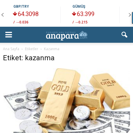
GBP/TRY
GÜMÜŞ
64.3098
63.399
/
--0.036
/
--0.215
/
Ana Sayfa
Etiketler
Kazanma
Etiket: kazanma