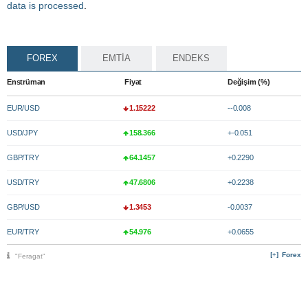
data is processed
.
FOREX
EMTİA
ENDEKS
Enstrüman
Fiyat
Değişim (%)
EUR/USD
1.15222
--0.008
USD/JPY
158.366
+-0.051
GBP/TRY
64.1457
+0.2290
USD/TRY
47.6806
+0.2238
GBP/USD
1.3453
-0.0037
EUR/TRY
54.976
+0.0655
Forex
"Feragat"