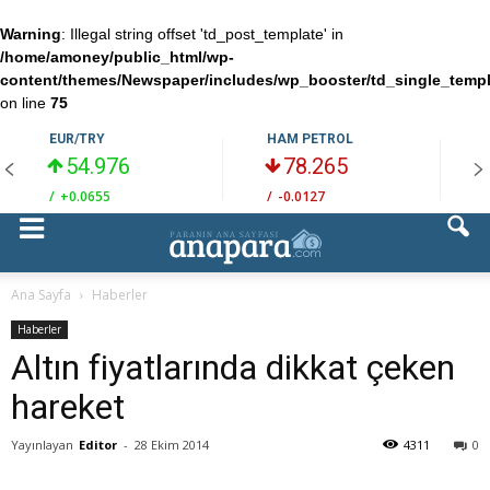
Warning
: Illegal string offset 'td_post_template' in
/home/amoney/public_html/wp-
content/themes/Newspaper/includes/wp_booster/td_single_temp
on line
75
EUR/TRY
HAM PETROL
54.976
78.265
/
+0.0655
/
-0.0127
/
Ana Sayfa
Haberler
Haberler
Altın fiyatlarında dikkat çeken
hareket
Yayınlayan
Editor
-
28 Ekim 2014
4311
0