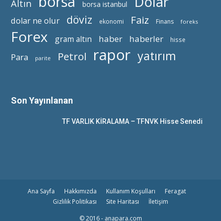
borsa
Dolar
Altın
borsa istanbul
döviz
Faiz
dolar ne olur
ekonomi
Finans
foreks
Forex
haber
haberler
gram altın
hisse
rapor
yatırım
Petrol
Para
parite
Son Yayınlanan
TF VARLIK KİRALAMA – TFNVK Hisse Senedi
Ana Sayfa
Hakkımızda
Kullanım Koşulları
Feragat
Gizlilik Politikası
Site Haritası
İletişim
© 2016 - anapara.com