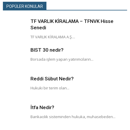
POPÜLER KONULAR
TF VARLIK KİRALAMA – TFNVK Hisse
Senedi
TF VARLIK KİRALAMA A.Ş....
BIST 30 nedir?
Borsada işlem yapan yatırımcıların...
Reddi Sübut Nedir?
Hukuki bir terim olan...
İtfa Nedir?
Bankacılık sisteminden hukuka, muhasebeden...