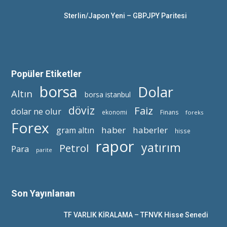
Sterlin/Japon Yeni – GBPJPY Paritesi
Popüler Etiketler
borsa
Dolar
Altın
borsa istanbul
döviz
Faiz
dolar ne olur
ekonomi
Finans
foreks
Forex
haber
haberler
gram altın
hisse
rapor
yatırım
Petrol
Para
parite
Son Yayınlanan
TF VARLIK KİRALAMA – TFNVK Hisse Senedi