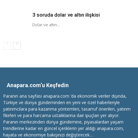
3 soruda dolar ve altın ilişkisi
Dolar ve altın...
Anapara.com’u Keşfedin
Paranın ana sayfası anapara.com ’da ekonomik veriler dışında,
Türkiye ve dünya gündeminden en yeni ve özel haberleriyle
yatırımcılara
para kazanma
yöntemleri, tasarruf önerileri, yatırım
fikirleri ve para harcama ustalıklarına dair ipuçları yer alıyor.
Paranın merkezinden dünya gündemine, piyasalardan yaşam
trendlerine kadar en güncel içeriklerin yer aldığı anapara.com,
hayata ve ekonomiye bakışınızı değiştirecek…