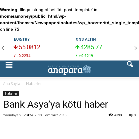
Warning
: Illegal string offset 'td_post_template' in
/home/amoney/public_html/wp-
content/themes/Newspaper/includes/wp_booster/td_single_temp
on line
75
EUR/TRY
ONS ALTIN
55.0812
4285.77
/
-0.2234
/
+0.9219
/
Ana Sayfa
Haberler
Haberler
Bank Asya’ya kötü haber
Yayınlayan
Editor
-
10 Temmuz 2015
4390
0