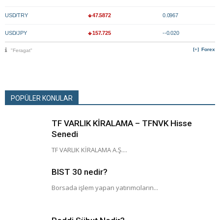
USD/TRY
47.5872
0.0967
USD/JPY
157.725
--0.020
Forex
"Feragat"
POPÜLER KONULAR
TF VARLIK KİRALAMA – TFNVK Hisse
Senedi
TF VARLIK KİRALAMA A.Ş....
BIST 30 nedir?
Borsada işlem yapan yatırımcıların...