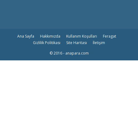
Ana Sayfa
Hakkımızda
Kullanım Koşulları
Feragat
Gizlilik Politikası
Site Haritası
İletişim
© 2016 - anapara.com