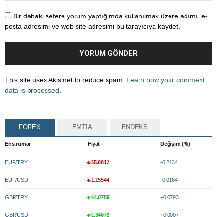
Bir dahaki sefere yorum yaptığımda kullanılmak üzere adımı, e-
posta adresimi ve web site adresimi bu tarayıcıya kaydet.
This site uses Akismet to reduce spam.
Learn how your comment
data is processed
.
FOREX
EMTİA
ENDEKS
Enstrüman
Fiyat
Değişim (%)
EUR/TRY
55.0812
-0.2234
EUR/USD
1.15544
-0.0164
GBP/TRY
64.0755
+0.0793
GBP/USD
1.34672
+0.0007