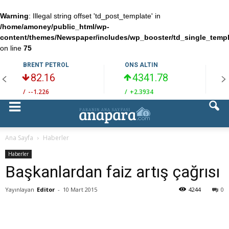
Warning
: Illegal string offset 'td_post_template' in
/home/amoney/public_html/wp-
content/themes/Newspaper/includes/wp_booster/td_single_temp
on line
75
BRENT PETROL
ONS ALTIN
82.16
4341.78
/
--1.226
/
+2.3934
/
Ana Sayfa
Haberler
Haberler
Başkanlardan faiz artış çağrısı
Yayınlayan
Editor
-
10 Mart 2015
4244
0