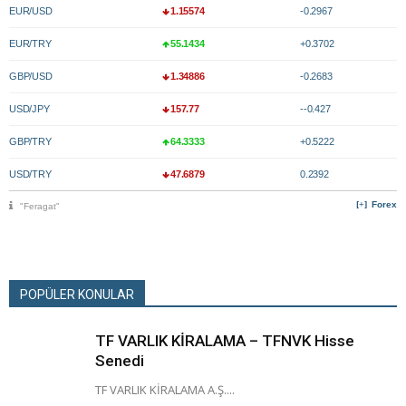
EUR/USD
1.15574
-0.2967
EUR/TRY
55.1434
+0.3702
GBP/USD
1.34886
-0.2683
USD/JPY
157.77
--0.427
GBP/TRY
64.3333
+0.5222
USD/TRY
47.6879
0.2392
Forex
"Feragat"
POPÜLER KONULAR
TF VARLIK KİRALAMA – TFNVK Hisse
Senedi
TF VARLIK KİRALAMA A.Ş....