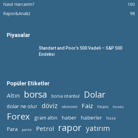
Nasıl Harcarım?
100
Rapor&Analiz
98
Piyasalar
Standart and Poor’s 500 Vadeli – S&P 500
Endeksi
Popüler Etiketler
borsa
Dolar
Altın
borsa istanbul
döviz
Faiz
dolar ne olur
ekonomi
Finans
foreks
Forex
haber
haberler
gram altın
hisse
rapor
yatırım
Petrol
Para
parite