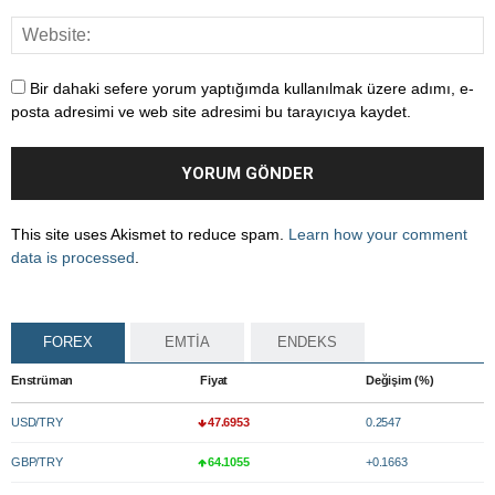
Bir dahaki sefere yorum yaptığımda kullanılmak üzere adımı, e-
posta adresimi ve web site adresimi bu tarayıcıya kaydet.
This site uses Akismet to reduce spam.
Learn how your comment
data is processed
.
FOREX
EMTİA
ENDEKS
Enstrüman
Fiyat
Değişim (%)
USD/TRY
47.6953
0.2547
GBP/TRY
64.1055
+0.1663