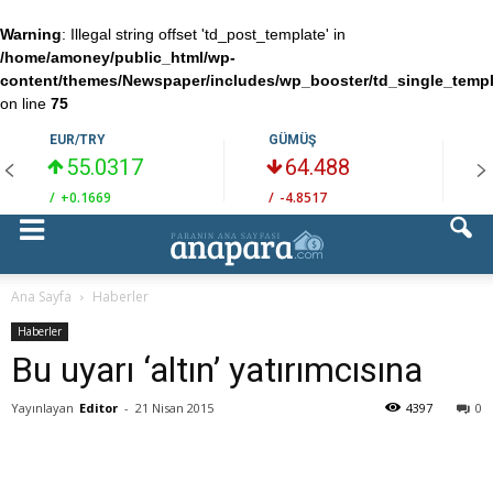
Warning
: Illegal string offset 'td_post_template' in
/home/amoney/public_html/wp-
content/themes/Newspaper/includes/wp_booster/td_single_temp
on line
75
EUR/TRY
GÜMÜŞ
55.0317
64.488
/
+0.1669
/
-4.8517
/
Ana Sayfa
Haberler
Haberler
Bu uyarı ‘altın’ yatırımcısına
Yayınlayan
Editor
-
21 Nisan 2015
4397
0