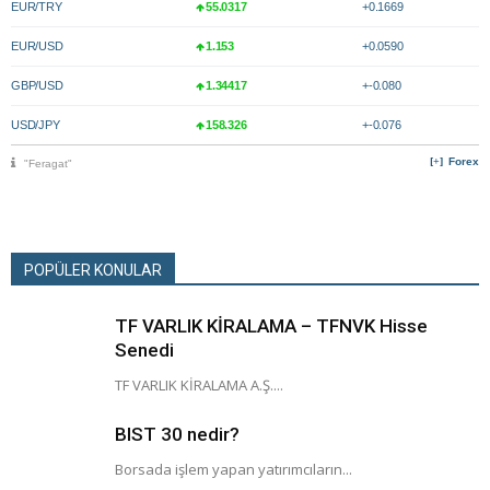
EUR/TRY
55.0317
+0.1669
EUR/USD
1.153
+0.0590
GBP/USD
1.34417
+-0.080
USD/JPY
158.326
+-0.076
Forex
"Feragat"
POPÜLER KONULAR
TF VARLIK KİRALAMA – TFNVK Hisse
Senedi
TF VARLIK KİRALAMA A.Ş....
BIST 30 nedir?
Borsada işlem yapan yatırımcıların...