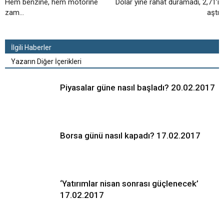
Hem benzine, hem motorine
Dolar yine rahat duramadı, 2,71’i
zam…
aştı
İlgili Haberler
Yazarın Diğer İçerikleri
Piyasalar güne nasıl başladı? 20.02.2017
Borsa günü nasıl kapadı? 17.02.2017
‘Yatırımlar nisan sonrası güçlenecek’
17.02.2017