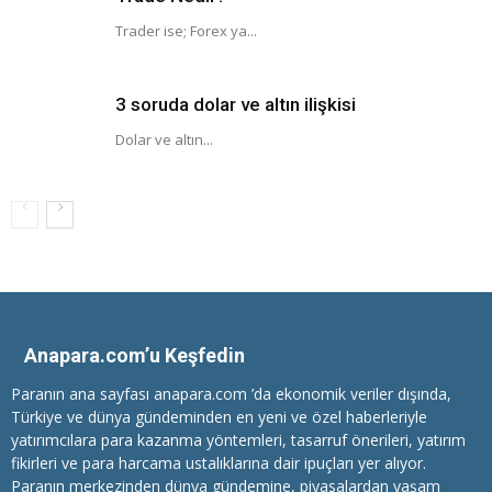
Trader ise; Forex ya...
3 soruda dolar ve altın ilişkisi
Dolar ve altın...
Anapara.com’u Keşfedin
Paranın ana sayfası anapara.com ’da ekonomik veriler dışında,
Türkiye ve dünya gündeminden en yeni ve özel haberleriyle
yatırımcılara
para kazanma
yöntemleri, tasarruf önerileri, yatırım
fikirleri ve para harcama ustalıklarına dair ipuçları yer alıyor.
Paranın merkezinden dünya gündemine, piyasalardan yaşam