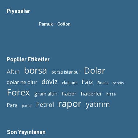
Piyasalar
Pamuk – Cotton
Popüler Etiketler
borsa
Dolar
Altın
borsa istanbul
döviz
Faiz
dolar ne olur
ekonomi
Finans
foreks
Forex
haber
haberler
gram altın
hisse
rapor
yatırım
Petrol
Para
parite
Son Yayınlanan