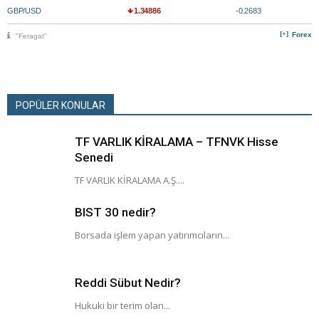
GBP/USD
1.34886
-0.2683
Forex
"Feragat"
POPÜLER KONULAR
TF VARLIK KİRALAMA – TFNVK Hisse
Senedi
TF VARLIK KİRALAMA A.Ş....
BIST 30 nedir?
Borsada işlem yapan yatırımcıların...
Reddi Sübut Nedir?
Hukuki bir terim olan...