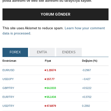
posta adresimi ve web site adresimi bu tarayıcıya kaydet.
This site uses Akismet to reduce spam.
Learn how your comment
data is processed
.
FOREX
EMTİA
ENDEKS
Enstrüman
Fiyat
Değişim (%)
EUR/USD
1.15574
-0.2967
USD/JPY
157.77
--0.427
GBP/TRY
64.3333
+0.5222
EUR/TRY
55.1434
+0.3702
USD/TRY
47.6879
0.2392