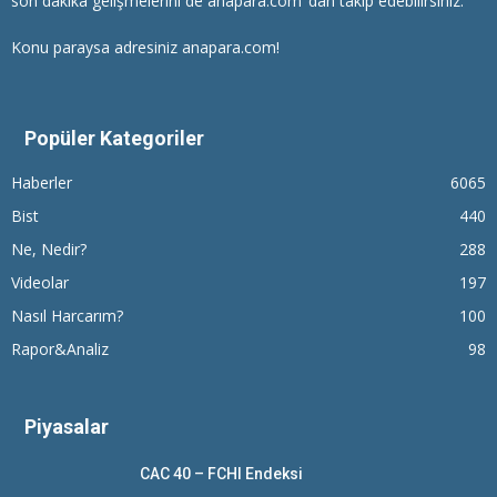
son dakika gelişmelerini de anapara.com ‘dan takip edebilirsiniz.
Konu paraysa adresiniz anapara.com!
Popüler Kategoriler
Haberler
6065
Bist
440
Ne, Nedir?
288
Videolar
197
Nasıl Harcarım?
100
Rapor&Analiz
98
Piyasalar
CAC 40 – FCHI Endeksi