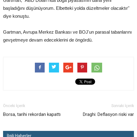
Gartman, "ABD Doları'nda boğa piyasasının daha yeni
başladığını düşünüyorum. Elbetteki yolda düzeltmeler olacaktır"
diye konuştu.
Gartman, Avrupa Merkez Bankası ve BOJ'un parasal tabanlarını
gevşetmeye devam edeceklerini de öngördü.
Önceki İçerik
Sonraki İçerik
Borsa, tarihi rekordan kapattı
Draghi: Deflasyon riski var
İlgili Haberler