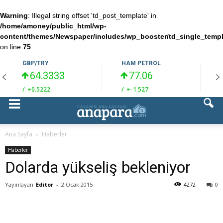
Warning
: Illegal string offset 'td_post_template' in
/home/amoney/public_html/wp-
content/themes/Newspaper/includes/wp_booster/td_single_temp
on line
75
GBP/TRY
HAM PETROL
64.3333
77.06
/
+0.5222
/
+-1.527
/
Ana Sayfa
Haberler
Haberler
Dolarda yükseliş bekleniyor
Yayınlayan
Editor
-
2 Ocak 2015
4272
0