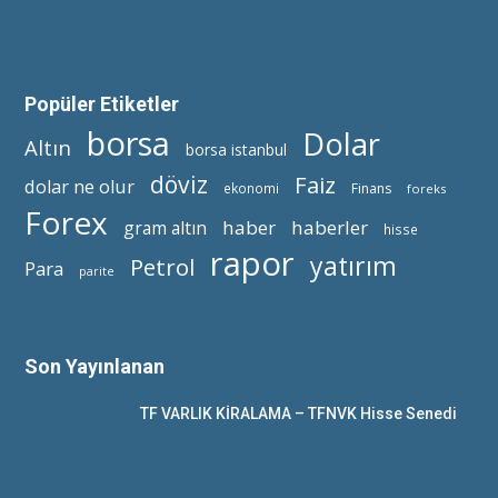
Popüler Etiketler
borsa
Dolar
Altın
borsa istanbul
döviz
Faiz
dolar ne olur
ekonomi
Finans
foreks
Forex
haber
haberler
gram altın
hisse
rapor
yatırım
Petrol
Para
parite
Son Yayınlanan
TF VARLIK KİRALAMA – TFNVK Hisse Senedi