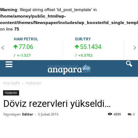
Warning
: Illegal string offset 'td_post_template' in
/home/amoney/public_html/wp-
content/themes/Newspaper/includes/wp_booster/td_single_temp
on line
75
HAM PETROL
EUR/TRY
77.06
55.1434
/
+-1.527
/
+0.3702
/
Ana Sayfa
Haberler
Haberler
Döviz rezervleri yükseldi…
Yayınlayan
Editor
-
5 Şubat 2015
4399
0