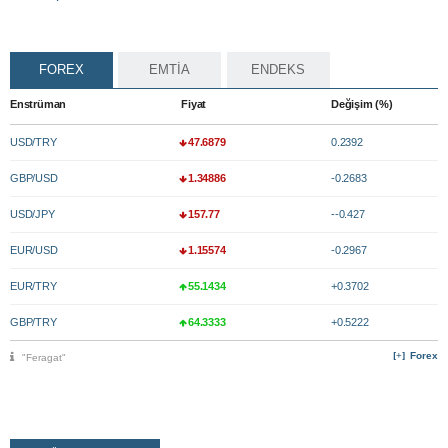
FOREX
EMTİA
ENDEKS
Enstrüman
Fiyat
Değişim (%)
USD/TRY
47.6879
0.2392
GBP/USD
1.34886
-0.2683
USD/JPY
157.77
--0.427
EUR/USD
1.15574
-0.2967
EUR/TRY
55.1434
+0.3702
GBP/TRY
64.3333
+0.5222
Forex
"Feragat"