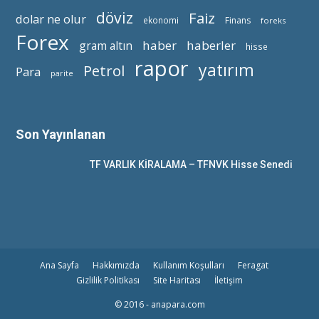
döviz
Faiz
dolar ne olur
ekonomi
Finans
foreks
Forex
haber
haberler
gram altın
hisse
rapor
yatırım
Petrol
Para
parite
Son Yayınlanan
TF VARLIK KİRALAMA – TFNVK Hisse Senedi
Ana Sayfa
Hakkımızda
Kullanım Koşulları
Feragat
Gizlilik Politikası
Site Haritası
İletişim
© 2016 - anapara.com