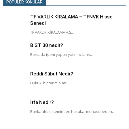
POPÜLER KONULAR
TF VARLIK KİRALAMA – TFNVK Hisse
Senedi
TF VARLIK KİRALAMA A.Ş....
BIST 30 nedir?
Borsada işlem yapan yatırımcıların...
Reddi Sübut Nedir?
Hukuki bir terim olan...
İtfa Nedir?
Bankacılık sisteminden hukuka, muhasebeden...