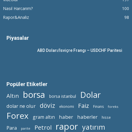
Nasıl Harcarım?
100
Rapor&Analiz
98
Piyasalar
ABD Doları/İsviçre Frangı – USDCHF Paritesi
Popüler Etiketler
borsa
Dolar
Altın
borsa istanbul
döviz
Faiz
dolar ne olur
ekonomi
Finans
foreks
Forex
haber
haberler
gram altın
hisse
rapor
yatırım
Petrol
Para
parite