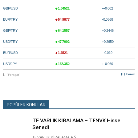
GBP/USD
1.34521
+-0.002
EUR/TRY
54.9877
-0.0868
GBP/TRY
64.1557
+0.2446
USD/TRY
47.7002
+0.2650
EUR/USD
1.1521
--0.019
USD/JPY
158.352
+-0.060
Forex
"Feragat"
POPÜLER KONULAR
TF VARLIK KİRALAMA – TFNVK Hisse
Senedi
TF VARLIK KİRALAMA A.Ş....