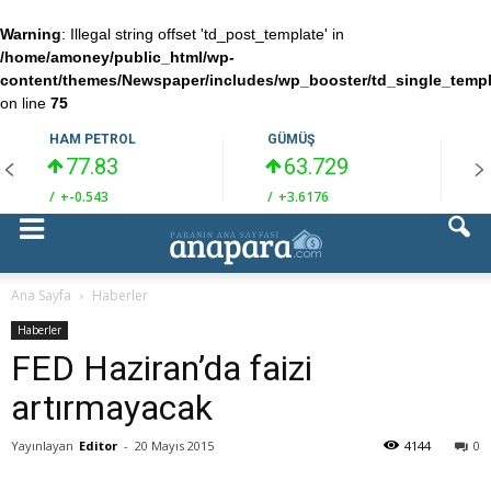
Warning
: Illegal string offset 'td_post_template' in
/home/amoney/public_html/wp-
content/themes/Newspaper/includes/wp_booster/td_single_temp
on line
75
HAM PETROL
GÜMÜŞ
77.83
63.729
/
+-0.543
/
+3.6176
/
Ana Sayfa
Haberler
Haberler
FED Haziran’da faizi
artırmayacak
Yayınlayan
Editor
-
20 Mayıs 2015
4144
0