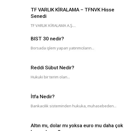
TF VARLIK KİRALAMA – TFNVK Hisse
Senedi
TF VARLIK KİRALAMA A.Ş....
BIST 30 nedir?
Borsada işlem yapan yatırımcıların...
Reddi Sübut Nedir?
Hukuki bir terim olan...
İtfa Nedir?
Bankacılık sisteminden hukuka, muhasebeden...
Altın mı, dolar mı yoksa euro mu daha çok