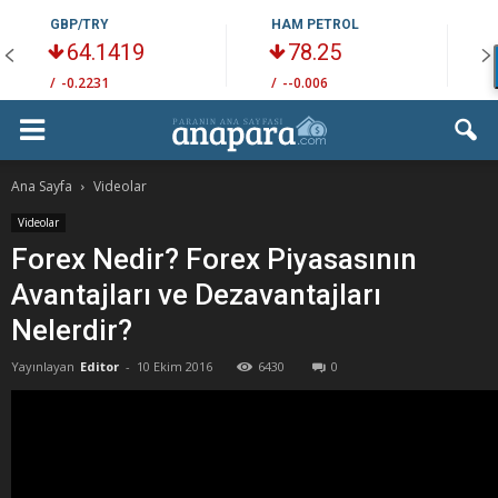
GBP/TRY
HAM PETROL
64.1419
78.25
/
-0.2231
/
--0.006
/
Ana Sayfa
Videolar
Videolar
Forex Nedir? Forex Piyasasının
Avantajları ve Dezavantajları
Nelerdir?
Yayınlayan
Editor
-
10 Ekim 2016
6430
0