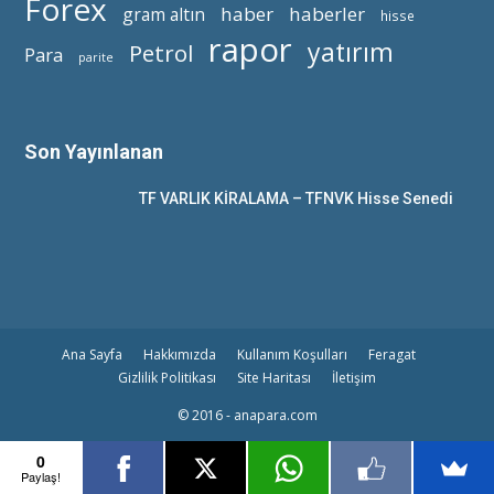
Forex
haber
haberler
gram altın
hisse
rapor
yatırım
Petrol
Para
parite
Son Yayınlanan
TF VARLIK KİRALAMA – TFNVK Hisse Senedi
Ana Sayfa
Hakkımızda
Kullanım Koşulları
Feragat
Gizlilik Politikası
Site Haritası
İletişim
© 2016 - anapara.com
0
Paylaş!