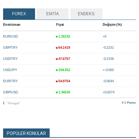
FOREX
EMTİA
ENDEKS
Enstrüman
Fiyat
Değişim (%)
EUR/USD
1.15232
+0
GBP/TRY
64.1419
-0.2231
USD/TRY
47.6767
-0.2156
USD/JPY
158.352
+-0.060
EUR/TRY
54.9754
-0.0644
GBP/USD
1.34535
+0.0074
Forex
"Feragat"
POPÜLER KONULAR