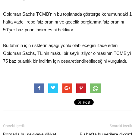
Goldman Sachs TCMB'nin bu toplantıda gösterge konumundaki 1
hafta vadeli repo faiz oranını ve gecelik borçlanma faiz oranını
50'şer baz puan indirmesini bekliyor.
Bu tahmin için risklerin aşağı yönlü olabileceğini ifade eden
Goldman Sachs, TL'nin makul bir seyir izliyor olmasının TCMB'yi
75 baz puanlık bir indirim için cesaretlendirebileceğini vurguladı.
Önceki İçerik
Sonraki İçerik
Borsada bu seviyeye dikkat
Bu hafta bu verilere dikkat!