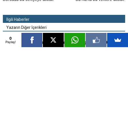
İlgili Haberler
Yazarın Diğer İçerikleri
0
Paylaş!
Piyasalar güne nasıl başladı? 20.02.2017
Borsa günü nasıl kapadı? 17.02.2017
‘Yatırımlar nisan sonrası güçlenecek’
17.02.2017