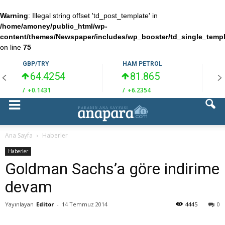
Warning
: Illegal string offset 'td_post_template' in
/home/amoney/public_html/wp-
content/themes/Newspaper/includes/wp_booster/td_single_temp
on line
75
GBP/TRY
HAM PETROL
64.4254
81.865
/
+0.1431
/
+6.2354
/
Ana Sayfa
Haberler
Haberler
Goldman Sachs’a göre indirime
devam
Yayınlayan
Editor
-
14 Temmuz 2014
4445
0