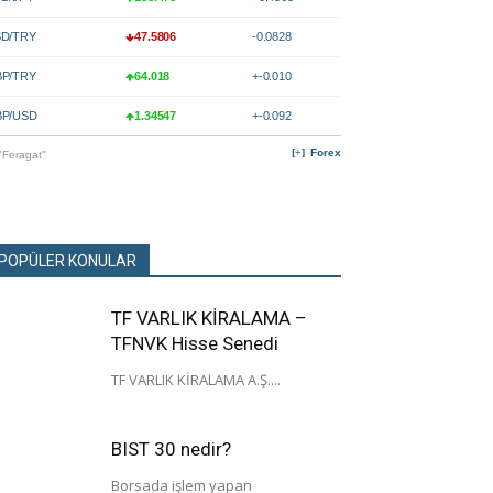
D/TRY
47.5806
-0.0828
P/TRY
64.018
+-0.010
P/USD
1.34547
+-0.092
Forex
"Feragat"
POPÜLER KONULAR
TF VARLIK KİRALAMA –
TFNVK Hisse Senedi
TF VARLIK KİRALAMA A.Ş....
BIST 30 nedir?
Borsada işlem yapan