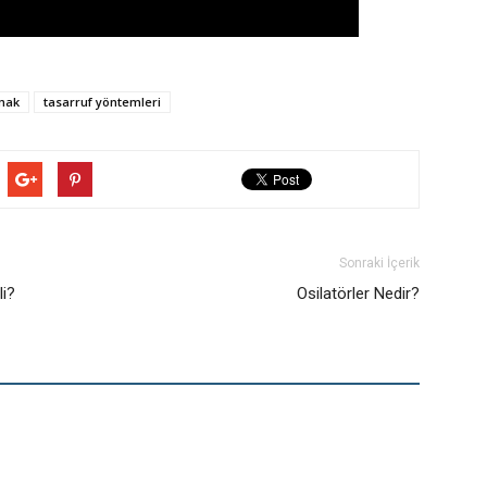
mak
tasarruf yöntemleri
Sonraki İçerik
li?
Osilatörler Nedir?