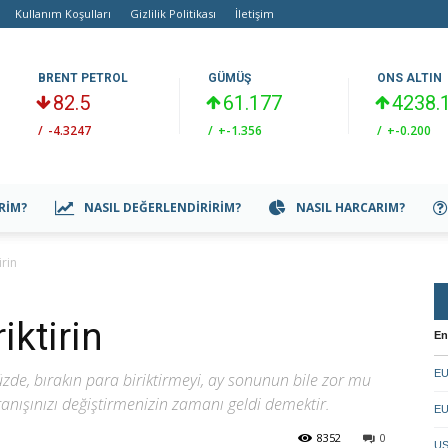
Kullanım Koşulları
Gizlilik Politikası
İletişim
BRENT PETROL
GÜMÜŞ
ONS ALTIN
82.5
61.177
4238.
/
-4.3247
/
+-1.356
/
+-0.200
IRIM?
NASIL DEĞERLENDIRIRIM?
NASIL HARCARIM?
irin
iktirin
En
EU
e, bırakın para biriktirmeyi, ay sonunun bile zor mu
ışınızı değiştirmenizin zamanı geldi demektir.
EU
8352
0
US