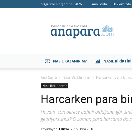
6 Ağustos Perşembe, 2026
Ana Sayfa
Hakkımızda
anapara.com
NASIL KAZANIRIM?
NASIL BIRIKTIR
Ana Sayfa
Nasıl Biriktiririm?
Harcarken para birikt
Nasıl Biriktiririm?
Harcarken para bir
Hayatın son derece pahalı olduğunu günümüzd
getiriyorsunuz? O zaman para harcama davran
Yayınlayan
Editor
-
16 Ekim 2016