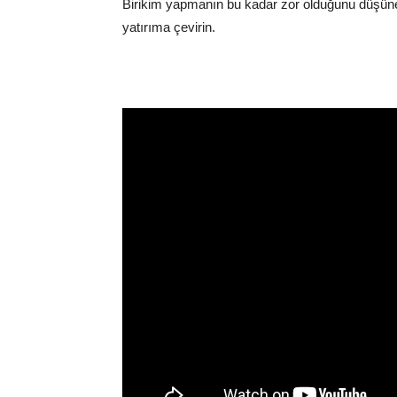
Birikim yapmanın bu kadar zor olduğunu düşüner
yatırıma çevirin.