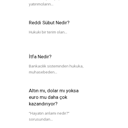
yatırımcıların...
Reddi Sübut Nedir?
Hukuki bir terim olan...
İtfa Nedir?
Bankacılık sisteminden hukuka,
muhasebeden...
Altın mı, dolar mı yoksa
euro mu daha çok
kazandırıyor?
“Hayatın anlamı nedir?”
sorusundan...