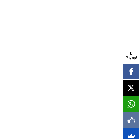
0
Paylaş!