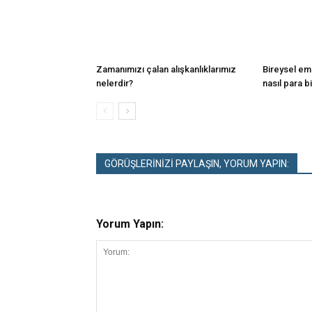
Zamanımızı çalan alışkanlıklarımız
Bireysel eme
nelerdir?
nasıl para bir
GÖRÜŞLERİNİZİ PAYLAŞIN, YORUM YAPIN:
Yorum Yapın: