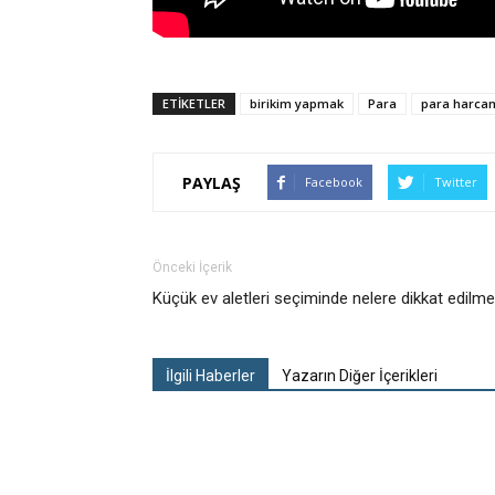
ETIKETLER
birikim yapmak
Para
para harca
PAYLAŞ
Facebook
Twitter
Önceki İçerik
Küçük ev aletleri seçiminde nelere dikkat edilme
İlgili Haberler
Yazarın Diğer İçerikleri