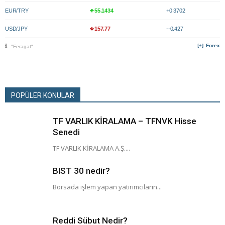
EUR/TRY
55.1434
+0.3702
USD/JPY
157.77
--0.427
Forex
"Feragat"
POPÜLER KONULAR
TF VARLIK KİRALAMA – TFNVK Hisse
Senedi
TF VARLIK KİRALAMA A.Ş....
BIST 30 nedir?
Borsada işlem yapan yatırımcıların...
Reddi Sübut Nedir?