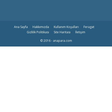
Ana Sayfa
Hakkımızda
Kullanım Koşulları
Feragat
Gizlilik Politikası
Site Haritası
İletişim
© 2016 - anapara.com