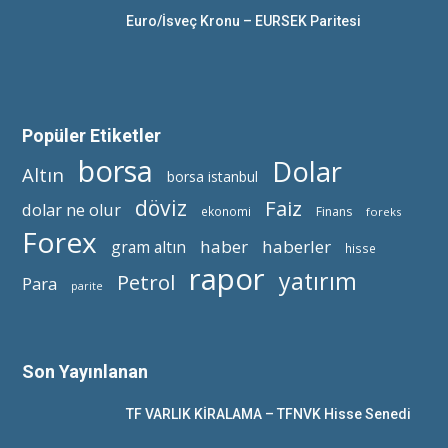
Euro/İsveç Kronu – EURSEK Paritesi
Popüler Etiketler
borsa
Dolar
Altın
borsa istanbul
döviz
Faiz
dolar ne olur
ekonomi
Finans
foreks
Forex
haber
haberler
gram altın
hisse
rapor
yatırım
Petrol
Para
parite
Son Yayınlanan
TF VARLIK KİRALAMA – TFNVK Hisse Senedi