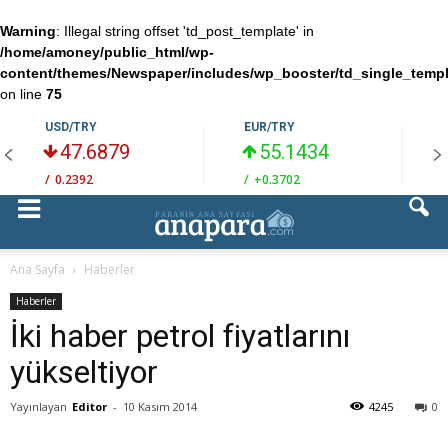
Warning
: Illegal string offset 'td_post_template' in
/home/amoney/public_html/wp-
content/themes/Newspaper/includes/wp_booster/td_single_temp
on line
75
USD/TRY
EUR/TRY
47.6879
55.1434
/
0.2392
/
+0.3702
/
Ana Sayfa
Haberler
Haberler
İki haber petrol fiyatlarını
yükseltiyor
Yayınlayan
Editor
-
10 Kasım 2014
4245
0