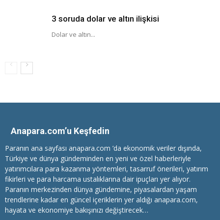
3 soruda dolar ve altın ilişkisi
Dolar ve altın...
Anapara.com’u Keşfedin
Paranın ana sayfası anapara.com ’da ekonomik veriler dışında,
Türkiye ve dünya gündeminden en yeni ve özel haberleriyle
yatırımcılara
para kazanma
yöntemleri, tasarruf önerileri, yatırım
fikirleri ve para harcama ustalıklarına dair ipuçları yer alıyor.
Paranın merkezinden dünya gündemine, piyasalardan yaşam
trendlerine kadar en güncel içeriklerin yer aldığı anapara.com,
hayata ve ekonomiye bakışınızı değiştirecek…