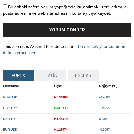
Bir dahaki sefere yorum yaptığımda kullanılmak üzere adımı, e-
posta adresimi ve web site adresimi bu tarayıcıya kaydet.
This site uses Akismet to reduce spam.
Learn how your comment
data is processed
.
FOREX
EMTİA
ENDEKS
Enstrüman
Fiyat
Değişim (%)
GBP/USD
1.34886
-0.2683
GBP/TRY
64.3333
+0.5222
USD/TRY
47.6879
0.2392
EUR/USD
1.15574
-0.2967