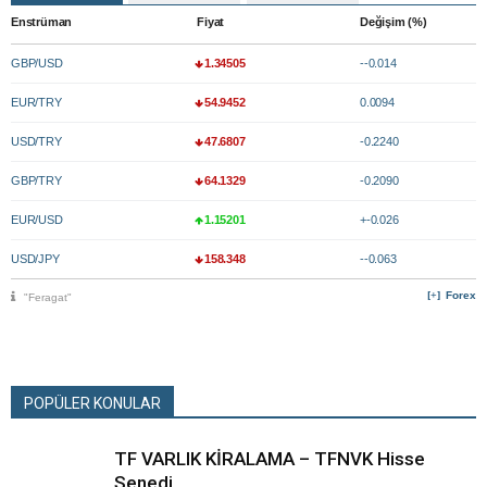
Enstrüman
Fiyat
Değişim (%)
GBP/USD
1.34505
--0.014
EUR/TRY
54.9452
0.0094
USD/TRY
47.6807
-0.2240
GBP/TRY
64.1329
-0.2090
EUR/USD
1.15201
+-0.026
USD/JPY
158.348
--0.063
Forex
"Feragat"
POPÜLER KONULAR
TF VARLIK KİRALAMA – TFNVK Hisse
Senedi