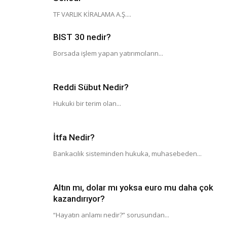
TF VARLIK KİRALAMA A.Ş....
BIST 30 nedir?
Borsada işlem yapan yatırımcıların...
Reddi Sübut Nedir?
Hukuki bir terim olan...
İtfa Nedir?
Bankacılık sisteminden hukuka, muhasebeden...
Altın mı, dolar mı yoksa euro mu daha çok
kazandırıyor?
“Hayatın anlamı nedir?” sorusundan...