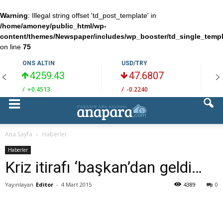
Warning
: Illegal string offset 'td_post_template' in
/home/amoney/public_html/wp-
content/themes/Newspaper/includes/wp_booster/td_single_temp
on line
75
ONS ALTIN
USD/TRY
4259.43
47.6807
/
+0.4513
/
-0.2240
/
Ana Sayfa
Haberler
Haberler
Kriz itirafı ‘başkan’dan geldi…
Yayınlayan
Editor
-
4 Mart 2015
4389
0