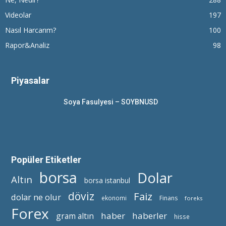
Videolar
197
Nasıl Harcarım?
100
Rapor&Analiz
98
Piyasalar
Soya Fasulyesi – SOYBNUSD
Popüler Etiketler
borsa
Dolar
Altın
borsa istanbul
döviz
Faiz
dolar ne olur
ekonomi
Finans
foreks
Forex
haber
haberler
gram altın
hisse