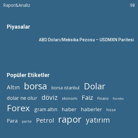
Rapor&Analiz
98
Piyasalar
ABD Doları/Meksika Pezosu – USDMXN Paritesi
Popüler Etiketler
borsa
Dolar
Altın
borsa istanbul
döviz
Faiz
dolar ne olur
ekonomi
Finans
foreks
Forex
haber
haberler
gram altın
hisse
rapor
yatırım
Petrol
Para
parite