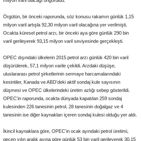
milyon varil olacağı öngörüldü.
Örgütün, bir önceki raporunda, söz konusu rakamın günlük 1,15
milyon varil artışla 92,30 milyon varil olacağına yer verilmişti.
Ocakta küresel petrol arzı, bir önceki aya göre günlük 290 bin
varil gerileyerek 93,15 milyon varil seviyesinde gerçekleşti.
OPEC dışındaki ülkelerin 2015 petrol arzı günlük 420 bin varil
düşürülerek, 57,1 milyon varile çekildi. Arzdaki düşüşe,
uluslararası petrol şirketlerinin sermaye harcamalarındaki
kesintiler, Kanada ve ABD'deki aktif sondaj kule sayısının
düşmesi ve OPEC ülkelerindeki üretim azlığı sebep gösterildi.
OPEC'in raporunda, ocakta dünyada kapatılan 259 sondaj
kulesinden 226 tanesinin petrol, 28 tanesinin doğalgaz ve 4
tanesinin ise diğer kaynakları içeren sondaj kulesi olduğu yer aldı.
İkincil kaynaklara göre, OPEC'in ocak ayındaki petrol üretimi,
geçen yılın aralık ayına göre günlük 53 bin varil gerileyerek 30,15