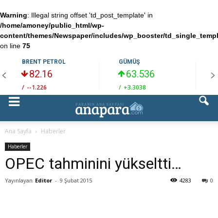
Warning
: Illegal string offset 'td_post_template' in
/home/amoney/public_html/wp-
content/themes/Newspaper/includes/wp_booster/td_single_temp
on line
75
BRENT PETROL
GÜMÜŞ
82.16
63.536
/
--1.226
/
+3.3038
/
Ana Sayfa
Haberler
Haberler
OPEC tahminini yükseltti…
Yayınlayan
Editor
-
9 Şubat 2015
4283
0