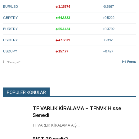
EUR/USD
1.15574
-0.2967
GBP/TRY
64.3333
+0.5222
EUR/TRY
55.1434
+0.3702
USD/TRY
47.6879
0.2392
USD/JPY
157.77
--0.427
Forex
"Feragat"
POPÜLER KONULAR
TF VARLIK KİRALAMA – TFNVK Hisse
Senedi
TF VARLIK KİRALAMA A.Ş....