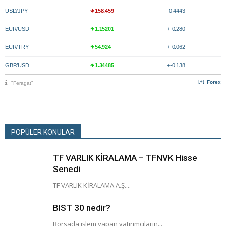
USD/JPY
158.459
-0.4443
EUR/USD
1.15201
+-0.280
EUR/TRY
54.924
+-0.062
GBP/USD
1.34485
+-0.138
Forex
"Feragat"
POPÜLER KONULAR
TF VARLIK KİRALAMA – TFNVK Hisse
Senedi
TF VARLIK KİRALAMA A.Ş....
BIST 30 nedir?
Borsada işlem yapan yatırımcıların...