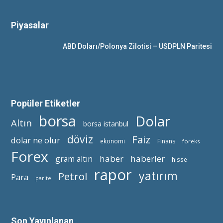
Piyasalar
ABD Doları/Polonya Zilotisi – USDPLN Paritesi
Popüler Etiketler
borsa
Dolar
Altın
borsa istanbul
döviz
Faiz
dolar ne olur
ekonomi
Finans
foreks
Forex
haber
haberler
gram altın
hisse
rapor
yatırım
Petrol
Para
parite
Son Yayınlanan