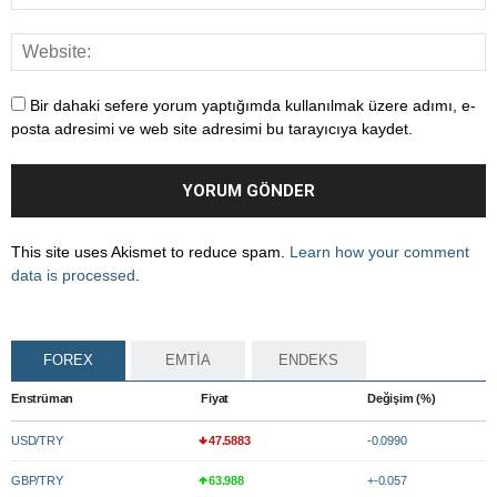
Bir dahaki sefere yorum yaptığımda kullanılmak üzere adımı, e-
posta adresimi ve web site adresimi bu tarayıcıya kaydet.
This site uses Akismet to reduce spam.
Learn how your comment
data is processed
.
FOREX
EMTİA
ENDEKS
Enstrüman
Fiyat
Değişim (%)
USD/TRY
47.5883
-0.0990
GBP/TRY
63.988
+-0.057