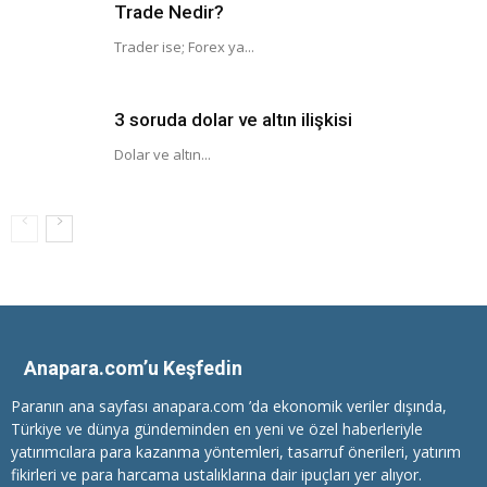
Trade Nedir?
Trader ise; Forex ya...
3 soruda dolar ve altın ilişkisi
Dolar ve altın...
Anapara.com’u Keşfedin
Paranın ana sayfası anapara.com ’da ekonomik veriler dışında,
Türkiye ve dünya gündeminden en yeni ve özel haberleriyle
yatırımcılara
para kazanma
yöntemleri, tasarruf önerileri, yatırım
fikirleri ve para harcama ustalıklarına dair ipuçları yer alıyor.