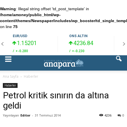
Warning
: Illegal string offset 'td_post_template' in
/home/amoney/public_html/wp-
content/themes/Newspaper/includes/wp_booster/td_single_temp
on line
75
EUR/USD
ONS ALTIN
1.15201
4236.84
/
+-0.280
/
+-0.230
/
Ana Sayfa
Haberler
Haberler
Petrol kritik sınırın da altına
geldi
Yayınlayan
Editor
-
31 Temmuz 2014
4236
0