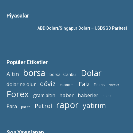
Piyasalar
ABD Doları/Singapur Doları – USDSGD Paritesi
Popüler Etiketler
borsa
Dolar
Altın
borsa istanbul
döviz
Faiz
dolar ne olur
ekonomi
Finans
foreks
Forex
haber
haberler
gram altın
hisse
rapor
yatırım
Petrol
Para
parite
Son Yayınlanan