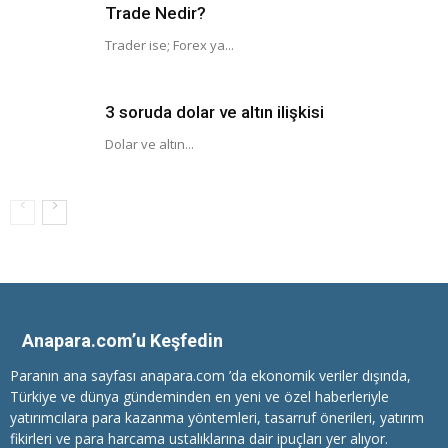
Trade Nedir?
Trader ise; Forex ya...
3 soruda dolar ve altın ilişkisi
Dolar ve altın...
Anapara.com’u Keşfedin
Paranın ana sayfası anapara.com ’da ekonomik veriler dışında,
Türkiye ve dünya gündeminden en yeni ve özel haberleriyle
yatırımcılara
para kazanma
yöntemleri, tasarruf önerileri, yatırım
fikirleri ve para harcama ustalıklarına dair ipuçları yer alıyor.