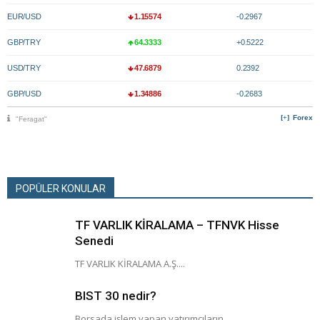
EUR/USD
1.15574
-0.2967
GBP/TRY
64.3333
+0.5222
USD/TRY
47.6879
0.2392
GBP/USD
1.34886
-0.2683
Forex
"Feragat"
POPÜLER KONULAR
TF VARLIK KİRALAMA – TFNVK Hisse
Senedi
TF VARLIK KİRALAMA A.Ş....
BIST 30 nedir?
Borsada işlem yapan yatırımcıların...