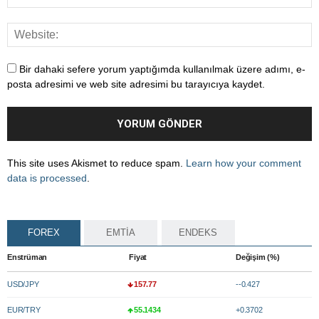
Bir dahaki sefere yorum yaptığımda kullanılmak üzere adımı, e-
posta adresimi ve web site adresimi bu tarayıcıya kaydet.
This site uses Akismet to reduce spam.
Learn how your comment
data is processed
.
FOREX
EMTİA
ENDEKS
Enstrüman
Fiyat
Değişim (%)
USD/JPY
157.77
--0.427
EUR/TRY
55.1434
+0.3702