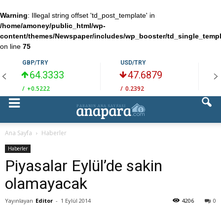
Warning
: Illegal string offset 'td_post_template' in
/home/amoney/public_html/wp-
content/themes/Newspaper/includes/wp_booster/td_single_temp
on line
75
GBP/TRY
USD/TRY
64.3333
47.6879
/
+0.5222
/
0.2392
/
Ana Sayfa
Haberler
Haberler
Piyasalar Eylül’de sakin
olamayacak
Yayınlayan
Editor
-
1 Eylül 2014
4206
0