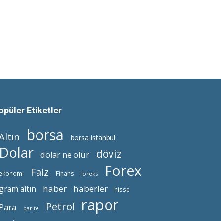
opüler Etiketler
borsa
Altın
borsa istanbul
Dolar
döviz
dolar ne olur
Forex
Faiz
ekonomi
Finans
foreks
haber
haberler
gram altın
hisse
rapor
Petrol
Para
parite