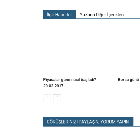
İlgili Haberler
Yazarın Diğer İçerikleri
Piyasalar güne nasıl başladı?
Borsa günü 
20.02.2017
GÖRÜŞLERİNİZİ PAYLAŞIN, YORUM YAPIN: