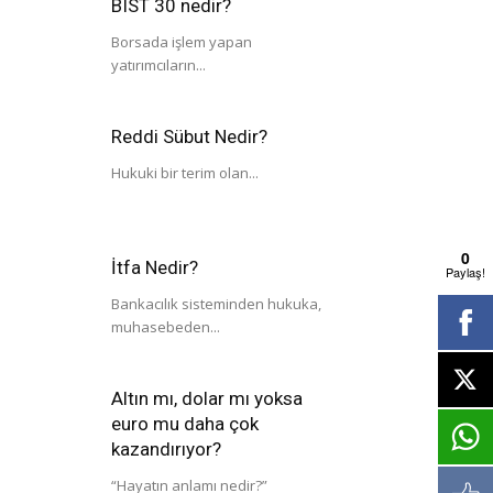
BIST 30 nedir?
Borsada işlem yapan
yatırımcıların...
Reddi Sübut Nedir?
Hukuki bir terim olan...
0
İtfa Nedir?
Paylaş!
Bankacılık sisteminden hukuka,
muhasebeden...
Altın mı, dolar mı yoksa
euro mu daha çok
kazandırıyor?
“Hayatın anlamı nedir?”