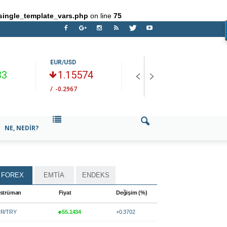
single_template_vars.php
on line
75
EUR/USD
BRENT PETROL
H
33
1.15574
82.16
/
-0.2967
/
--1.226
/
NE, NEDIR?
FOREX
EMTİA
ENDEKS
strüman
Fiyat
Değişim (%)
R/TRY
55.1434
+0.3702