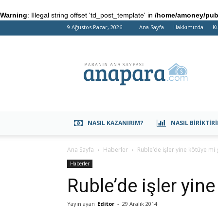
Warning
: Illegal string offset 'td_post_template' in
/home/amoney/publ
9 Ağustos Pazar, 2026
Ana Sayfa
Hakkımızda
Ku
anapara.com
NASIL KAZANIRIM?
NASIL BIRIKTIR
Ana Sayfa
Haberler
Ruble’de işler yine kötüye mi 
Haberler
Ruble’de işler yin
Yayınlayan
Editor
-
29 Aralık 2014