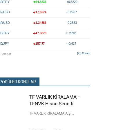
P/TRY
64.3333
+0.5222
R/USD
1.15574
-0.2967
P/USD
1.34886
-0.2683
D/TRY
47.6879
0.2392
D/JPY
157.77
--0.427
Forex
"Feragat"
POPÜLER KONULAR
TF VARLIK KİRALAMA –
TFNVK Hisse Senedi
TF VARLIK KİRALAMA A.Ş....