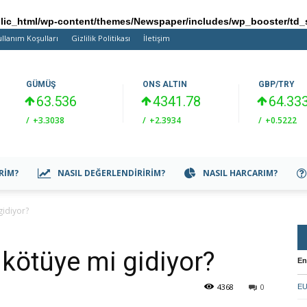
ic_html/wp-content/themes/Newspaper/includes/wp_booster/td_
llanım Koşulları
Gizlilik Politikası
İletişim
GÜMÜŞ
ONS ALTIN
GBP/TRY
63.536
4341.78
64.33
/
+3.3038
/
+2.3934
/
+0.5222
IRIM?
NASIL DEĞERLENDIRIRIM?
NASIL HARCARIM?
gidiyor?
e kötüye mi gidiyor?
En
4368
0
EU