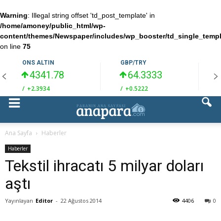
Warning
: Illegal string offset 'td_post_template' in
/home/amoney/public_html/wp-
content/themes/Newspaper/includes/wp_booster/td_single_temp
on line
75
ONS ALTIN
GBP/TRY
4341.78
64.3333
/
+2.3934
/
+0.5222
/
Ana Sayfa
Haberler
Haberler
Tekstil ihracatı 5 milyar doları
aştı
Yayınlayan
Editor
-
22 Ağustos 2014
4406
0