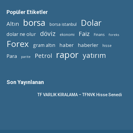
Popüler Etiketler
borsa
Dolar
Altın
borsa istanbul
döviz
Faiz
dolar ne olur
ekonomi
Finans
foreks
Forex
haber
haberler
gram altın
hisse
rapor
yatırım
Petrol
Para
parite
Son Yayınlanan
TF VARLIK KİRALAMA – TFNVK Hisse Senedi