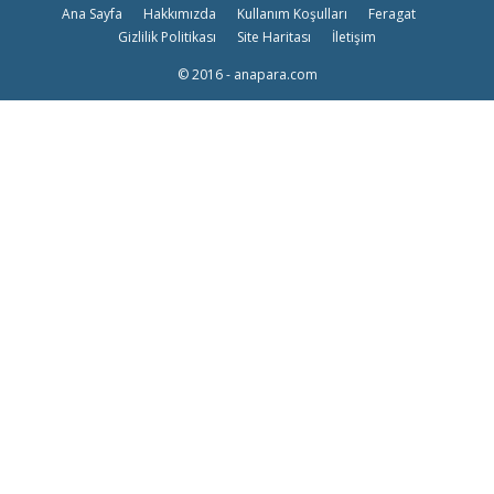
Ana Sayfa
Hakkımızda
Kullanım Koşulları
Feragat
Gizlilik Politikası
Site Haritası
İletişim
© 2016 - anapara.com