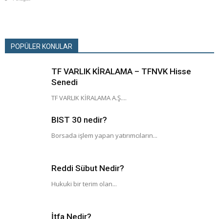
POPÜLER KONULAR
TF VARLIK KİRALAMA – TFNVK Hisse
Senedi
TF VARLIK KİRALAMA A.Ş....
BIST 30 nedir?
Borsada işlem yapan yatırımcıların...
Reddi Sübut Nedir?
Hukuki bir terim olan...
İtfa Nedir?