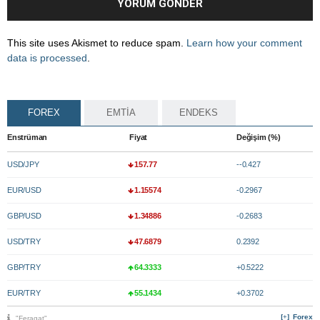
This site uses Akismet to reduce spam.
Learn how your comment
data is processed
.
FOREX
EMTİA
ENDEKS
Enstrüman
Fiyat
Değişim (%)
USD/JPY
157.77
--0.427
EUR/USD
1.15574
-0.2967
GBP/USD
1.34886
-0.2683
USD/TRY
47.6879
0.2392
GBP/TRY
64.3333
+0.5222
EUR/TRY
55.1434
+0.3702
Forex
"Feragat"