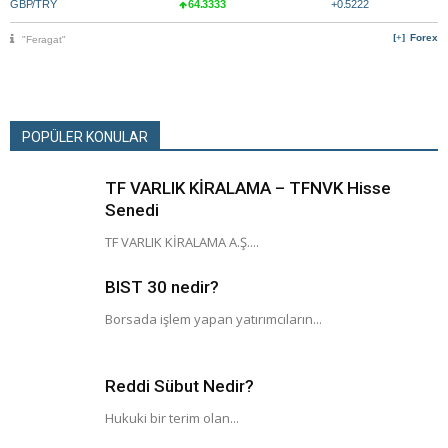
GBP/TRY
64.3333
+0.5222
Forex
"Feragat"
POPÜLER KONULAR
TF VARLIK KİRALAMA – TFNVK Hisse
Senedi
TF VARLIK KİRALAMA A.Ş....
BIST 30 nedir?
Borsada işlem yapan yatırımcıların...
Reddi Sübut Nedir?
Hukuki bir terim olan...