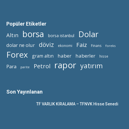
Popüler Etiketler
borsa
Dolar
Altın
borsa istanbul
döviz
Faiz
dolar ne olur
ekonomi
Finans
foreks
Forex
haber
haberler
gram altın
hisse
rapor
yatırım
Petrol
Para
parite
Son Yayınlanan
TF VARLIK KİRALAMA – TFNVK Hisse Senedi