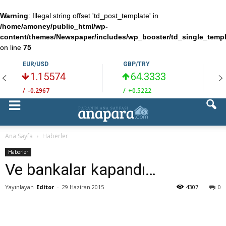
Warning
: Illegal string offset 'td_post_template' in
/home/amoney/public_html/wp-
content/themes/Newspaper/includes/wp_booster/td_single_temp
on line
75
EUR/USD
GBP/TRY
1.15574
64.3333
/
-0.2967
/
+0.5222
/
Ana Sayfa
Haberler
Haberler
Ve bankalar kapandı…
Yayınlayan
Editor
-
29 Haziran 2015
4307
0