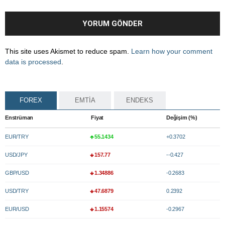
This site uses Akismet to reduce spam.
Learn how your comment
data is processed
.
FOREX
EMTİA
ENDEKS
Enstrüman
Fiyat
Değişim (%)
EUR/TRY
55.1434
+0.3702
USD/JPY
157.77
--0.427
GBP/USD
1.34886
-0.2683
USD/TRY
47.6879
0.2392
EUR/USD
1.15574
-0.2967