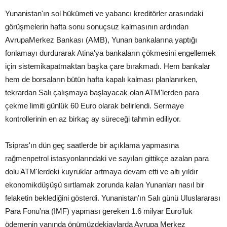
Yunanistan'ın sol hükümeti ve yabancı kreditörler arasındaki
görüşmelerin hafta sonu sonuçsuz kalmasının ardından
AvrupaMerkez Bankası (AMB), Yunan bankalarına yaptığı
fonlamayı durdurarak Atina'ya bankaların çökmesini engellemek
için sistemikapatmaktan başka çare bırakmadı. Hem bankalar
hem de borsaların bütün hafta kapalı kalması planlanırken,
tekrardan Salı çalışmaya başlayacak olan ATM'lerden para
çekme limiti günlük 60 Euro olarak belirlendi. Sermaye
kontrollerinin en az birkaç ay süreceği tahmin ediliyor.
Tsipras'ın dün geç saatlerde bir açıklama yapmasına
rağmenpetrol istasyonlarındaki ve sayıları gittikçe azalan para
dolu ATM'lerdeki kuyruklar artmaya devam etti ve altı yıldır
ekonomikdüşüşü sırtlamak zorunda kalan Yunanları nasıl bir
felaketin beklediğini gösterdi. Yunanistan'ın Salı günü Uluslararası
Para Fonu'na (IMF) yapması gereken 1.6 milyar Euro'luk
ödemenin yanında önümüzdekiaylarda Avrupa Merkez