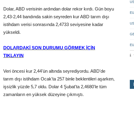
US
Dolar, ABD verisinin ardından dolar rekor kırdı. Gün boyu
EU
2,43-2,44 bandında sakin seyreden kur ABD tarım dışı
US
istihdam verisi sonrasında 2,4733 seviyesine kadar
yükseldi.
GB
EU
DOLARDAKİ SON DURUMU GÖRMEK İÇİN
TIKLAYIN
Veri öncesi kur 2,44'ün altında seyrediyordu. ABD'de
tarım dışı istihdam Ocak'ta 257 binle beklentileri aşarken,
işsizlik yüzde 5,7 oldu. Dolar 4 Şubat'ta 2,4680'le tüm
zamanların en yüksek düzeyine çıkmıştı.