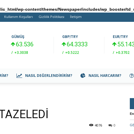
ic_html/wp-content/themes/Newspaper/includes/wp_booster/td_
Kullanım Koşulları
Gizlilik Politikası
İletişim
GÜMÜŞ
GBP/TRY
EUR/TRY
63.536
64.3333
55.14
/
+3.3038
/
+0.5222
/
+0.3702
IRIM?
NASIL DEĞERLENDIRIRIM?
NASIL HARCARIM?
TAZELEDİ
En
4076
0
GB