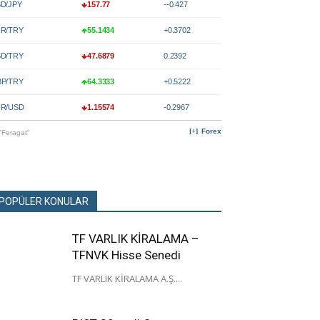
D/JPY
157.77
--0.427
R/TRY
55.1434
+0.3702
D/TRY
47.6879
0.2392
P/TRY
64.3333
+0.5222
R/USD
1.15574
-0.2967
Forex
"Feragat"
POPÜLER KONULAR
TF VARLIK KİRALAMA –
TFNVK Hisse Senedi
TF VARLIK KİRALAMA A.Ş....