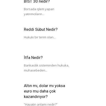
BIST 30 nedir?
Borsada işlem yapan
yatırımcıların...
Reddi Sübut Nedir?
Hukuki bir terim olan...
İtfa Nedir?
Bankacılık sisteminden hukuka,
muhasebeden...
Altın mı, dolar mı yoksa
euro mu daha çok
kazandırıyor?
“Hayatın anlamı nedir?”