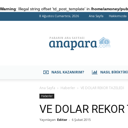
Warning
: Illegal string offset 'td_post_template' in
/home/amoney/publ
8 Ağustos Cumartesi, 2026
Ana Sayfa
Hakkımızda
anapara.com
NASIL KAZANIRIM?
NASIL BIRIKTIR
Ana Sayfa
Haberler
VE DOLAR REKOR TAZELEDİ
Haberler
VE DOLAR REKOR 
Yayınlayan
Editor
-
6 Şubat 2015