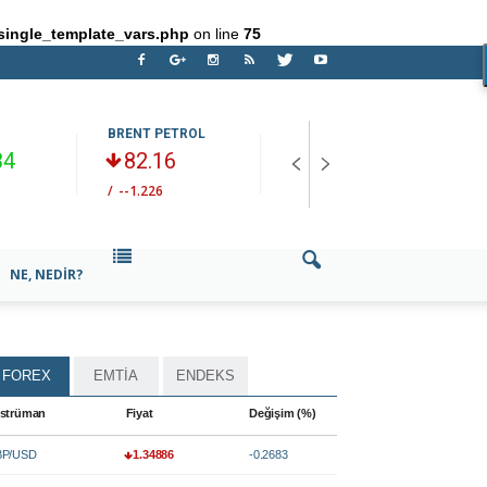
single_template_vars.php
on line
75
BRENT PETROL
EUR/USD
U
34
82.16
1.15574
/
--1.226
/
-0.2967
/
NE, NEDIR?
FOREX
EMTİA
ENDEKS
strüman
Fiyat
Değişim (%)
P/USD
1.34886
-0.2683