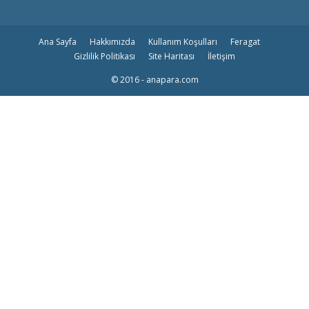
Ana Sayfa
Hakkımızda
Kullanım Koşulları
Feragat
Gizlilik Politikası
Site Haritası
İletişim
© 2016 - anapara.com