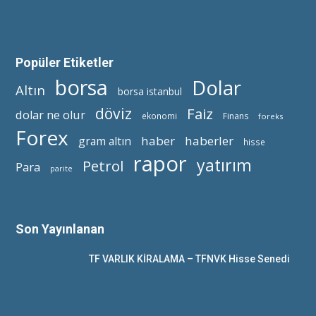
Popüler Etiketler
borsa
Dolar
Altın
borsa istanbul
döviz
Faiz
dolar ne olur
ekonomi
Finans
foreks
Forex
haber
haberler
gram altın
hisse
rapor
yatırım
Petrol
Para
parite
Son Yayınlanan
TF VARLIK KİRALAMA – TFNVK Hisse Senedi