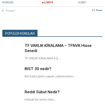
EUR/USD
1.15574
-0.2967
Forex
"Feragat"
POPÜLER KONULAR
TF VARLIK KİRALAMA – TFNVK Hisse
Senedi
TF VARLIK KİRALAMA A.Ş....
BIST 30 nedir?
Borsada işlem yapan yatırımcıların...
Reddi Sübut Nedir?
Hukuki bir terim olan...