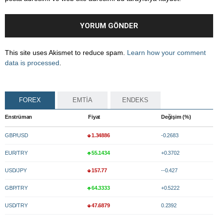
This site uses Akismet to reduce spam.
Learn how your comment
data is processed
.
FOREX
EMTİA
ENDEKS
Enstrüman
Fiyat
Değişim (%)
GBP/USD
1.34886
-0.2683
EUR/TRY
55.1434
+0.3702
USD/JPY
157.77
--0.427
GBP/TRY
64.3333
+0.5222
USD/TRY
47.6879
0.2392