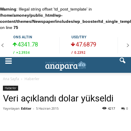
Warning
: Illegal string offset 'td_post_template' in
/home/amoney/public_html/wp-
content/themes/Newspaper/includes/wp_booster/td_single_temp
on line
75
ONS ALTIN
USD/TRY
4341.78
47.6879
/
+2.3934
/
0.2392
/
Ana Sayfa
Haberler
Haberler
Veri açıklandı dolar yükseldi
Yayınlayan
Editor
-
5 Haziran 2015
4217
0