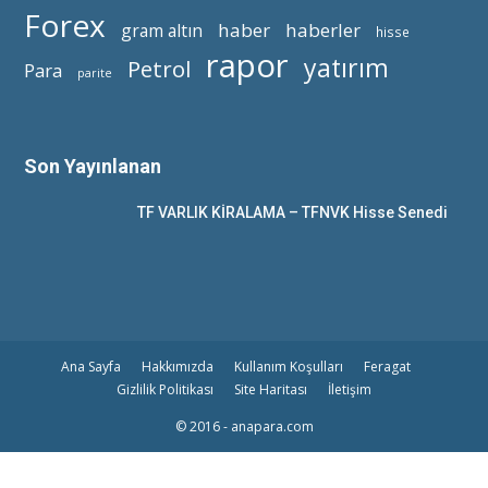
Forex
haber
haberler
gram altın
hisse
rapor
yatırım
Petrol
Para
parite
Son Yayınlanan
TF VARLIK KİRALAMA – TFNVK Hisse Senedi
Ana Sayfa
Hakkımızda
Kullanım Koşulları
Feragat
Gizlilik Politikası
Site Haritası
İletişim
© 2016 - anapara.com