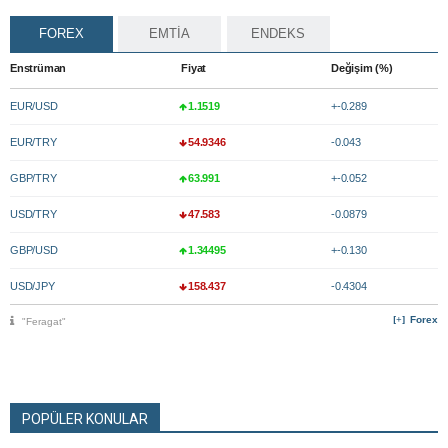
FOREX
EMTİA
ENDEKS
Enstrüman
Fiyat
Değişim (%)
EUR/USD
1.1519
+-0.289
EUR/TRY
54.9346
-0.043
GBP/TRY
63.991
+-0.052
USD/TRY
47.583
-0.0879
GBP/USD
1.34495
+-0.130
USD/JPY
158.437
-0.4304
Forex
"Feragat"
POPÜLER KONULAR