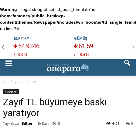
Warning
: Illegal string offset 'td_post_template' in
/home/amoney/public_html/wp-
content/themes/Newspaper/includes/wp_booster/td_single_temp
on line
75
EUR/TRY
GÜMÜŞ
54.9346
61.59
/
-0.043
/
--0.690
/
Ana Sayfa
Haberler
Haberler
Zayıf TL büyümeye baskı
yaratıyor
Yayınlayan
Editor
-
10 Kasım 2015
4406
0