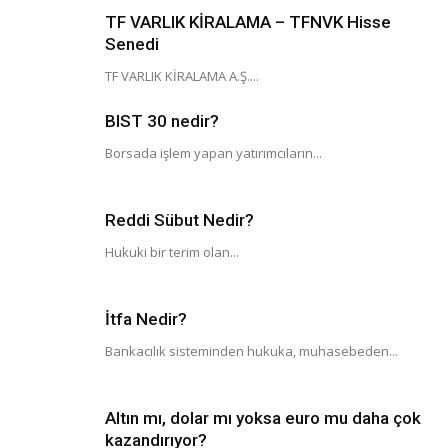
TF VARLIK KİRALAMA – TFNVK Hisse
Senedi
TF VARLIK KİRALAMA A.Ş....
BIST 30 nedir?
Borsada işlem yapan yatırımcıların...
Reddi Sübut Nedir?
Hukuki bir terim olan...
İtfa Nedir?
Bankacılık sisteminden hukuka, muhasebeden...
Altın mı, dolar mı yoksa euro mu daha çok
kazandırıyor?