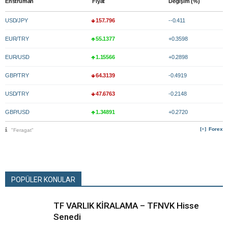
Enstrüman
Fiyat
Değişim (%)
USD/JPY
157.796
--0.411
EUR/TRY
55.1377
+0.3598
EUR/USD
1.15566
+0.2898
GBP/TRY
64.3139
-0.4919
USD/TRY
47.6763
-0.2148
GBP/USD
1.34891
+0.2720
Forex
"Feragat"
POPÜLER KONULAR
TF VARLIK KİRALAMA – TFNVK Hisse
Senedi