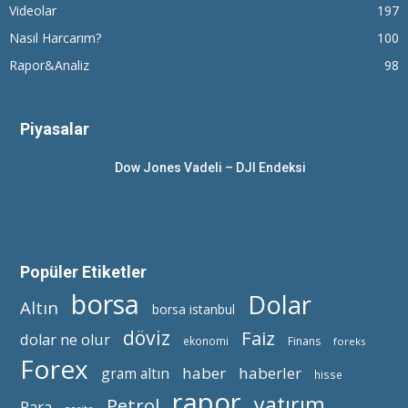
Videolar
197
Nasıl Harcarım?
100
Rapor&Analiz
98
Piyasalar
Dow Jones Vadeli – DJI Endeksi
Popüler Etiketler
borsa
Dolar
Altın
borsa istanbul
döviz
Faiz
dolar ne olur
ekonomi
Finans
foreks
Forex
haber
haberler
gram altın
hisse
rapor
yatırım
Petrol
Para