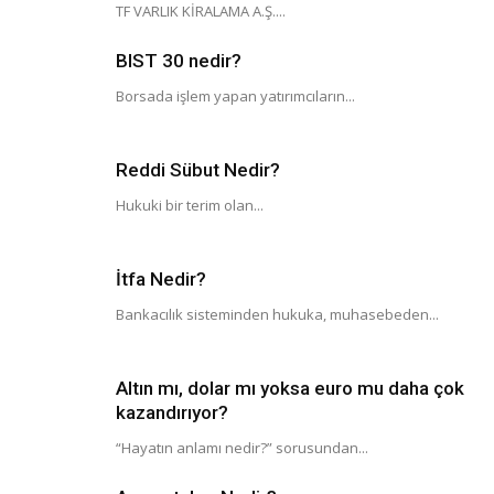
TF VARLIK KİRALAMA A.Ş....
BIST 30 nedir?
Borsada işlem yapan yatırımcıların...
Reddi Sübut Nedir?
Hukuki bir terim olan...
İtfa Nedir?
Bankacılık sisteminden hukuka, muhasebeden...
Altın mı, dolar mı yoksa euro mu daha çok
kazandırıyor?
“Hayatın anlamı nedir?” sorusundan...