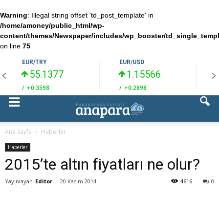
Warning
: Illegal string offset 'td_post_template' in
/home/amoney/public_html/wp-
content/themes/Newspaper/includes/wp_booster/td_single_temp
on line
75
EUR/TRY
EUR/USD
55.1377
1.15566
/
+0.3598
/
+0.2898
/
Ana Sayfa
Haberler
Haberler
2015’te altın fiyatları ne olur?
Yayınlayan
Editor
-
20 Kasım 2014
4616
0