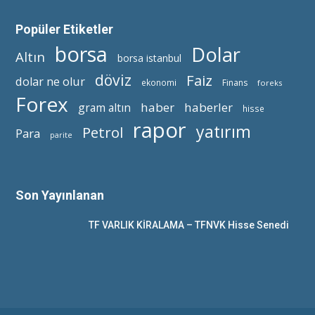
Popüler Etiketler
borsa
Dolar
Altın
borsa istanbul
döviz
Faiz
dolar ne olur
ekonomi
Finans
foreks
Forex
haber
haberler
gram altın
hisse
rapor
yatırım
Petrol
Para
parite
Son Yayınlanan
TF VARLIK KİRALAMA – TFNVK Hisse Senedi