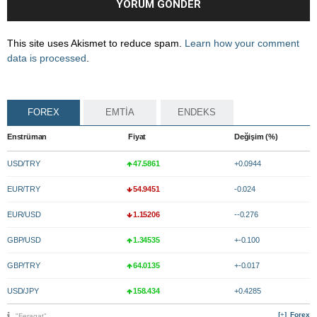
This site uses Akismet to reduce spam.
Learn how your comment
data is processed
.
FOREX
EMTİA
ENDEKS
Enstrüman
Fiyat
Değişim (%)
USD/TRY
47.5861
+0.0944
EUR/TRY
54.9451
-0.024
EUR/USD
1.15206
--0.276
GBP/USD
1.34535
+-0.100
GBP/TRY
64.0135
+-0.017
USD/JPY
158.434
+0.4285
Forex
"Feragat"