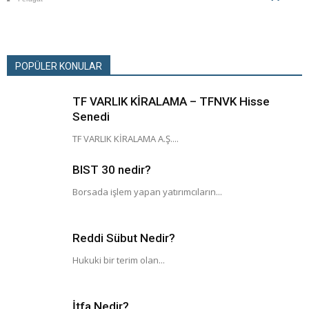
POPÜLER KONULAR
TF VARLIK KİRALAMA – TFNVK Hisse
Senedi
TF VARLIK KİRALAMA A.Ş....
BIST 30 nedir?
Borsada işlem yapan yatırımcıların...
Reddi Sübut Nedir?
Hukuki bir terim olan...
İtfa Nedir?