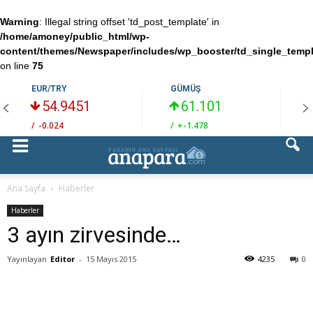
Warning
: Illegal string offset 'td_post_template' in
/home/amoney/public_html/wp-
content/themes/Newspaper/includes/wp_booster/td_single_temp
on line
75
EUR/TRY
GÜMÜŞ
54.9451
61.101
/
-0.024
/
+-1.478
/
Ana Sayfa
Haberler
Haberler
3 ayın zirvesinde…
Yayınlayan
Editor
-
15 Mayıs 2015
4235
0