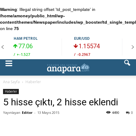
Warning
: Illegal string offset 'td_post_template' in
/home/amoney/public_html/wp-
content/themes/Newspaper/includes/wp_booster/td_single_temp
on line
75
HAM PETROL
EUR/USD
77.06
1.15574
/
+-1.527
/
-0.2967
/
Ana Sayfa
Haberler
Haberler
5 hisse çıktı, 2 hisse eklendi
Yayınlayan
Editor
-
13 Mayıs 2015
4490
0