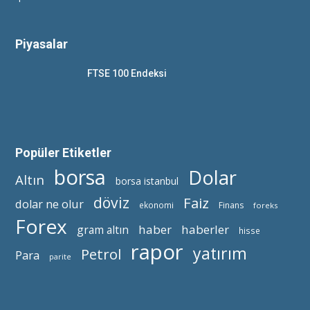
Piyasalar
FTSE 100 Endeksi
Popüler Etiketler
borsa
Dolar
Altın
borsa istanbul
döviz
Faiz
dolar ne olur
ekonomi
Finans
foreks
Forex
haber
haberler
gram altın
hisse
rapor
yatırım
Petrol
Para
parite