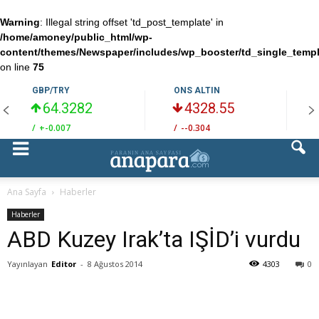
Warning
: Illegal string offset 'td_post_template' in
/home/amoney/public_html/wp-
content/themes/Newspaper/includes/wp_booster/td_single_temp
on line
75
GBP/TRY
ONS ALTIN
64.3282
4328.55
/
+-0.007
/
--0.304
/
Ana Sayfa
Haberler
Haberler
ABD Kuzey Irak’ta IŞİD’i vurdu
Yayınlayan
Editor
-
8 Ağustos 2014
4303
0