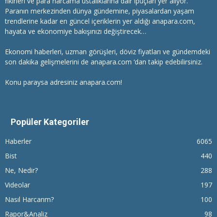
fikirleri ve para harcama ustalıklarına dair ipuçları yer alıyor.
Paranın merkezinden dünya gündemine, piyasalardan yaşam
trendlerine kadar en güncel içeriklerin yer aldığı anapara.com,
hayata ve ekonomiye bakışınızı değiştirecek…
Ekonomi haberleri
, uzman görüşleri, döviz fiyatları ve gündemdeki
son dakika gelişmelerini de anapara.com ‘dan takip edebilirsiniz.
Konu paraysa adresiniz anapara.com!
Popüler Kategoriler
Haberler
6065
Bist
440
Ne, Nedir?
288
Videolar
197
Nasıl Harcarım?
100
Rapor&Analiz
98