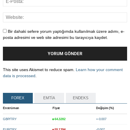
Bir dahaki sefere yorum yaptığımda kullanılmak üzere adımı, e-
posta adresimi ve web site adresimi bu tarayıcıya kaydet.
This site uses Akismet to reduce spam.
Learn how your comment
data is processed
.
FOREX
EMTİA
ENDEKS
Enstrüman
Fiyat
Değişim (%)
GBP/TRY
64.3282
+-0.007
EUR/TRY
55.1394
-0.007