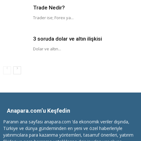
Trade Nedir?
Trader ise; Forex ya...
3 soruda dolar ve altın ilişkisi
Dolar ve altın...
Anapara.com’u Keşfedin
Paranın ana sayfası anapara.com ’da ekonomik veriler dışında,
Türkiye ve dünya gündeminden en yeni ve özel haberleriyle
yatırımcılara
para kazanma
yöntemleri, tasarruf önerileri, yatırım