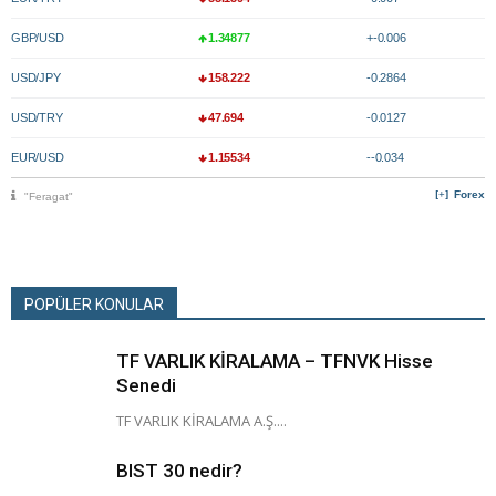
GBP/USD
1.34877
+-0.006
USD/JPY
158.222
-0.2864
USD/TRY
47.694
-0.0127
EUR/USD
1.15534
--0.034
Forex
"Feragat"
POPÜLER KONULAR
TF VARLIK KİRALAMA – TFNVK Hisse
Senedi
TF VARLIK KİRALAMA A.Ş....
BIST 30 nedir?