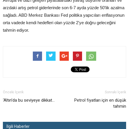
Avrupa ve bazı gelişen piyasalardaki yavaş büyüme oranları ve
arzdaki artış petrol giderlerinde son 6-7 ayda yüzde 50'lik azalma
sağladı. ABD Merkez Bankası Fed politika yapıcıları enflasyonun
orta vadede kendi hedefleri olan yüzde 2'ye doğru geleceğini
tahmin ediyor.
Önceki İçerik
Sonraki İçerik
‘Altın’da bu seviyeye dikkat…
Petrol fiyatları için en düşük
tahmin
İlgili Haberler