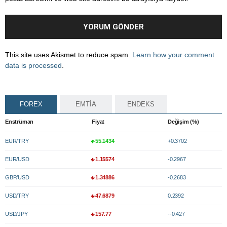
This site uses Akismet to reduce spam.
Learn how your comment
data is processed
.
FOREX
EMTİA
ENDEKS
Enstrüman
Fiyat
Değişim (%)
EUR/TRY
55.1434
+0.3702
EUR/USD
1.15574
-0.2967
GBP/USD
1.34886
-0.2683
USD/TRY
47.6879
0.2392
USD/JPY
157.77
--0.427