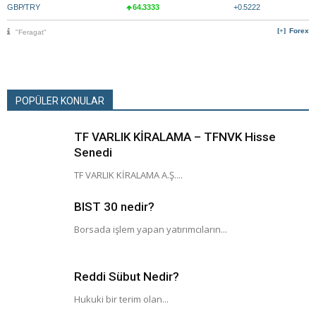
GBP/TRY
64.3333
+0.5222
Forex
"Feragat"
POPÜLER KONULAR
TF VARLIK KİRALAMA – TFNVK Hisse
Senedi
TF VARLIK KİRALAMA A.Ş....
BIST 30 nedir?
Borsada işlem yapan yatırımcıların...
Reddi Sübut Nedir?
Hukuki bir terim olan...