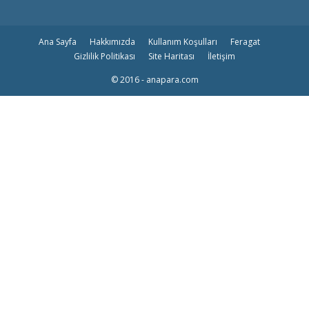
Ana Sayfa
Hakkımızda
Kullanım Koşulları
Feragat
Gizlilik Politikası
Site Haritası
İletişim
© 2016 - anapara.com