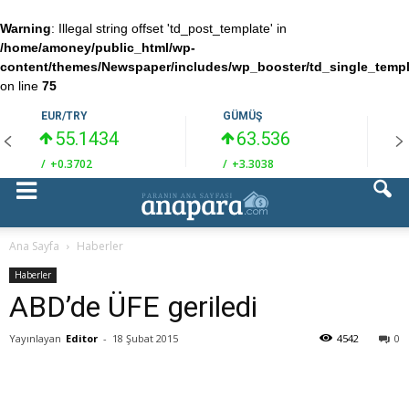
Warning
: Illegal string offset 'td_post_template' in
/home/amoney/public_html/wp-
content/themes/Newspaper/includes/wp_booster/td_single_temp
on line
75
EUR/TRY
GÜMÜŞ
55.1434
63.536
/
+0.3702
/
+3.3038
/
Ana Sayfa
Haberler
Haberler
ABD’de ÜFE geriledi
Yayınlayan
Editor
-
18 Şubat 2015
4542
0