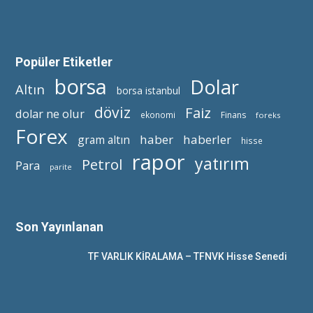
Popüler Etiketler
borsa
Dolar
Altın
borsa istanbul
döviz
Faiz
dolar ne olur
ekonomi
Finans
foreks
Forex
haber
haberler
gram altın
hisse
rapor
yatırım
Petrol
Para
parite
Son Yayınlanan
TF VARLIK KİRALAMA – TFNVK Hisse Senedi