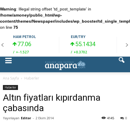
Warning
: Illegal string offset 'td_post_template' in
/home/amoney/public_html/wp-
content/themes/Newspaper/includes/wp_booster/td_single_temp
on line
75
HAM PETROL
EUR/TRY
77.06
55.1434
/
+-1.527
/
+0.3702
/
Ana Sayfa
Haberler
Haberler
Altın fiyatları kıpırdanma
çabasında
Yayınlayan
Editor
-
2 Ekim 2014
4145
0