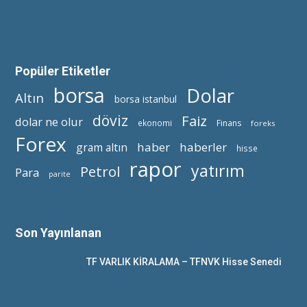
Popüler Etiketler
borsa
Dolar
Altın
borsa istanbul
döviz
Faiz
dolar ne olur
ekonomi
Finans
foreks
Forex
haber
haberler
gram altın
hisse
rapor
yatırım
Petrol
Para
parite
Son Yayınlanan
TF VARLIK KİRALAMA – TFNVK Hisse Senedi