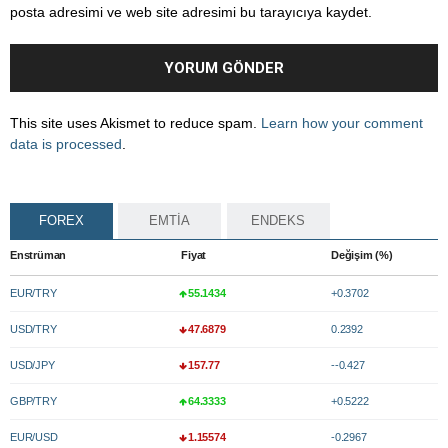
posta adresimi ve web site adresimi bu tarayıcıya kaydet.
This site uses Akismet to reduce spam.
Learn how your comment
data is processed
.
FOREX
EMTİA
ENDEKS
Enstrüman
Fiyat
Değişim (%)
EUR/TRY
55.1434
+0.3702
USD/TRY
47.6879
0.2392
USD/JPY
157.77
--0.427
GBP/TRY
64.3333
+0.5222
EUR/USD
1.15574
-0.2967