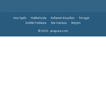
Ana Sayfa
Hakkımızda
Kullanım Koşulları
Feragat
Gizlilik Politikası
Site Haritası
İletişim
© 2016 - anapara.com