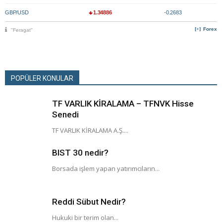
GBP/USD
1.34886
-0.2683
Forex
"Feragat"
POPÜLER KONULAR
TF VARLIK KİRALAMA – TFNVK Hisse
Senedi
TF VARLIK KİRALAMA A.Ş....
BIST 30 nedir?
Borsada işlem yapan yatırımcıların...
Reddi Sübut Nedir?
Hukuki bir terim olan...