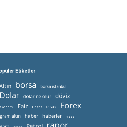
opüler Etiketler
borsa
Altın
borsa istanbul
Dolar
döviz
dolar ne olur
Forex
Faiz
ekonomi
Finans
foreks
haber
haberler
gram altın
hisse
rapor
Petrol
Para