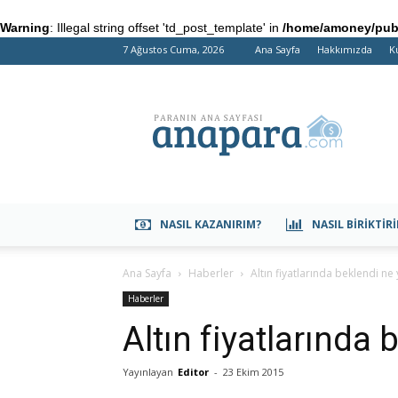
Warning
: Illegal string offset 'td_post_template' in
/home/amoney/publ
7 Ağustos Cuma, 2026
Ana Sayfa
Hakkımızda
K
anapara.com
NASIL KAZANIRIM?
NASIL BIRIKTIR
Ana Sayfa
Haberler
Altın fiyatlarında beklendi n
Haberler
Altın fiyatlarında
Yayınlayan
Editor
-
23 Ekim 2015