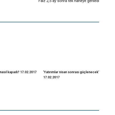
Faiz 2,5 ay sonra tek haneye geriledi
nasıl kapadı? 17.02.2017
‘Yatırımlar nisan sonrası güçlenecek’
17.02.2017