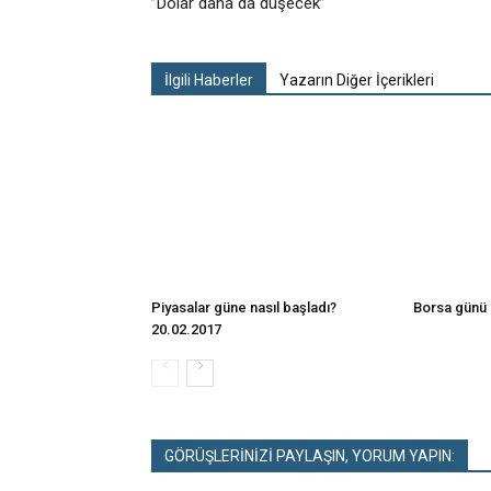
”Dolar daha da düşecek”
İlgili Haberler
Yazarın Diğer İçerikleri
Piyasalar güne nasıl başladı?
Borsa günü 
20.02.2017
GÖRÜŞLERİNİZİ PAYLAŞIN, YORUM YAPIN: