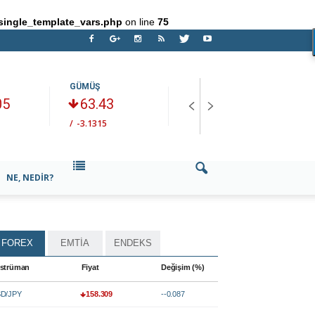
single_template_vars.php
on line
75
GÜMÜŞ
BRENT PETROL
E
05
63.43
83.1
/
-3.1315
/
+-0.490
/
NE, NEDIR?
FOREX
EMTİA
ENDEKS
strüman
Fiyat
Değişim (%)
D/JPY
158.309
--0.087