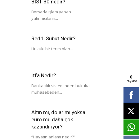
BIST 30 nedir?
Borsada işlem yapan
yatırımcıların...
Reddi Sübut Nedir?
Hukuki bir terim olan...
İtfa Nedir?
0
Paylaş!
Bankacılık sisteminden hukuka,
muhasebeden...
Altın mı, dolar mı yoksa
euro mu daha çok
kazandırıyor?
“Hayatın anlamı nedir?”