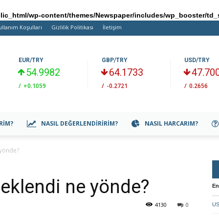
ic_html/wp-content/themes/Newspaper/includes/wp_booster/td_
ullanım Koşulları
Gizlilik Politikası
İletişim
EUR/TRY
GBP/TRY
USD/TRY
54.9982
64.1733
47.70
/
+0.1059
/
-0.2721
/
0.2656
IRIM?
NASIL DEĞERLENDIRIRIM?
NASIL HARCARIM?
e yönde?
 beklendi ne yönde?
En
4130
0
US