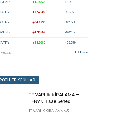
R/USD
1.15234
+0.0017
D/TRY
47.7005
0.2656
P/TRY
64.1733
-0.2721
P/USD
1.34557
-0.0237
R/TRY
54.9982
+0.1059
Forex
"Feragat"
POPÜLER KONULAR
TF VARLIK KİRALAMA –
TFNVK Hisse Senedi
TF VARLIK KİRALAMA A.Ş....