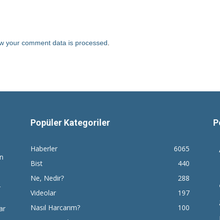
w your comment data is processed
.
Popüler Kategoriler
P
Haberler
6065
en
Bist
440
Ne, Nedir?
288
r
Videolar
197
Nasıl Harcarım?
100
ar