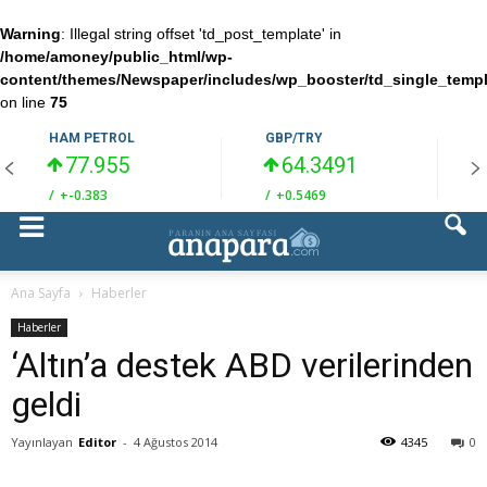
Warning
: Illegal string offset 'td_post_template' in
/home/amoney/public_html/wp-
content/themes/Newspaper/includes/wp_booster/td_single_temp
on line
75
HAM PETROL
GBP/TRY
77.955
64.3491
/
+-0.383
/
+0.5469
/
Ana Sayfa
Haberler
Haberler
‘Altın’a destek ABD verilerinden
geldi
Yayınlayan
Editor
-
4 Ağustos 2014
4345
0