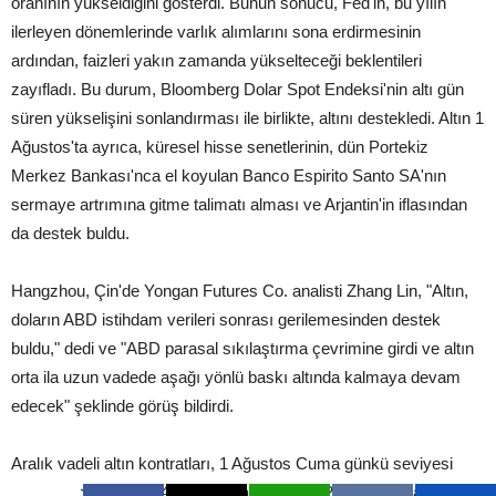
oranının yükseldiğini gösterdi. Bunun sonucu, Fed'in, bu yılın
ilerleyen dönemlerinde varlık alımlarını sona erdirmesinin
ardından, faizleri yakın zamanda yükselteceği beklentileri
zayıfladı. Bu durum, Bloomberg Dolar Spot Endeksi'nin altı gün
süren yükselişini sonlandırması ile birlikte, altını destekledi. Altın 1
Ağustos'ta ayrıca, küresel hisse senetlerinin, dün Portekiz
Merkez Bankası'nca el koyulan Banco Espirito Santo SA'nın
sermaye artrımına gitme talimatı alması ve Arjantin'in iflasından
da destek buldu.
Hangzhou, Çin'de Yongan Futures Co. analisti Zhang Lin, "Altın,
doların ABD istihdam verileri sonrası gerilemesinden destek
buldu," dedi ve "ABD parasal sıkılaştırma çevrimine girdi ve altın
orta ila uzun vadede aşağı yönlü baskı altında kalmaya devam
edecek" şeklinde görüş bildirdi.
Aralık vadeli altın kontratları, 1 Ağustos Cuma günkü seviyesi
olan ons başına 1,294.80 dolardan bugün 1,293.80 dolara geldi.