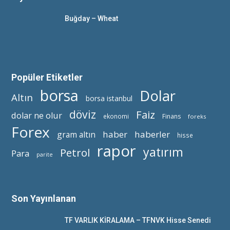
Buğday – Wheat
Popüler Etiketler
borsa
Dolar
Altın
borsa istanbul
döviz
Faiz
dolar ne olur
ekonomi
Finans
foreks
Forex
haber
haberler
gram altın
hisse
rapor
yatırım
Petrol
Para
parite
Son Yayınlanan
TF VARLIK KİRALAMA – TFNVK Hisse Senedi