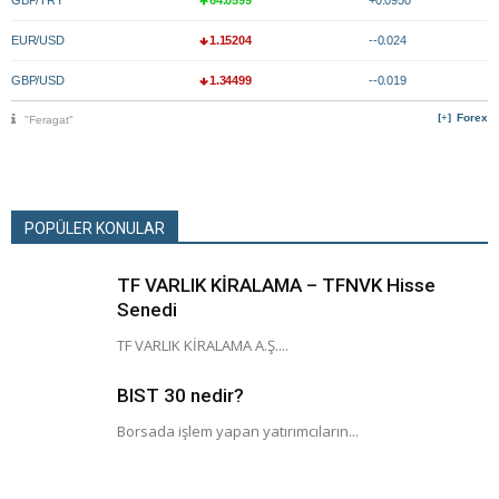
GBP/TRY
64.0599
+0.0950
EUR/USD
1.15204
--0.024
GBP/USD
1.34499
--0.019
Forex
"Feragat"
POPÜLER KONULAR
TF VARLIK KİRALAMA – TFNVK Hisse
Senedi
TF VARLIK KİRALAMA A.Ş....
BIST 30 nedir?
Borsada işlem yapan yatırımcıların...