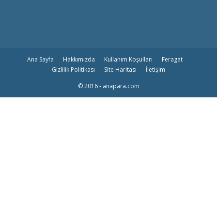
Ana Sayfa
Hakkımızda
Kullanım Koşulları
Feragat
Gizlilik Politikası
Site Haritası
İletişim
© 2016 - anapara.com