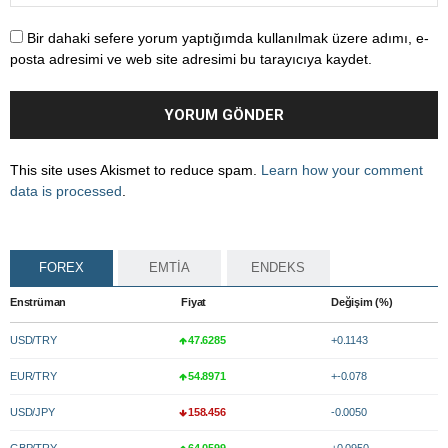
Bir dahaki sefere yorum yaptığımda kullanılmak üzere adımı, e-
posta adresimi ve web site adresimi bu tarayıcıya kaydet.
This site uses Akismet to reduce spam.
Learn how your comment
data is processed
.
FOREX
EMTİA
ENDEKS
Enstrüman
Fiyat
Değişim (%)
USD/TRY
47.6285
+0.1143
EUR/TRY
54.8971
+-0.078
USD/JPY
158.456
-0.0050