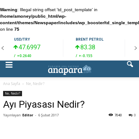
Warning
: Illegal string offset 'td_post_template' in
/home/amoney/public_html/wp-
content/themes/Newspaper/includes/wp_booster/td_single_temp
on line
75
USD/TRY
BRENT PETROL
47.6997
83.38
/
+0.2640
/
+-0.155
/
Ana Sayfa
Ne, Nedir?
Ne, Nedir?
Ayı Piyasası Nedir?
Yayınlayan
Editor
-
6 Şubat 2017
7040
0