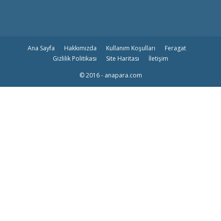
Ana Sayfa
Hakkımızda
Kullanım Koşulları
Feragat
Gizlilik Politikası
Site Haritası
İletişim
© 2016 - anapara.com