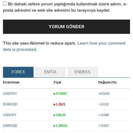
Bir dahaki sefere yorum yaptığımda kullanılmak üzere adımı, e-
posta adresimi ve web site adresimi bu tarayıcıya kaydet.
This site uses Akismet to reduce spam.
Learn how your comment
data is processed
.
FOREX
EMTİA
ENDEKS
Enstrüman
Fiyat
Değişim (%)
USD/TRY
47.6997
+0.2640
EUR/USD
1.1521
--0.019
USD/JPY
158.34
+-0.068
GBP/USD
1.34515
+-0.007