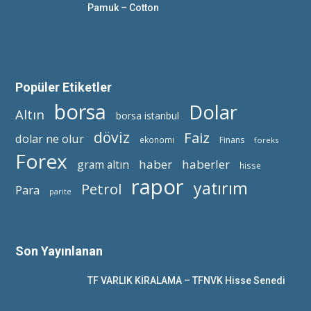
Pamuk – Cotton
Popüler Etiketler
borsa
Dolar
Altın
borsa istanbul
döviz
Faiz
dolar ne olur
ekonomi
Finans
foreks
Forex
haber
haberler
gram altın
hisse
rapor
yatırım
Petrol
Para
parite
Son Yayınlanan
TF VARLIK KİRALAMA – TFNVK Hisse Senedi