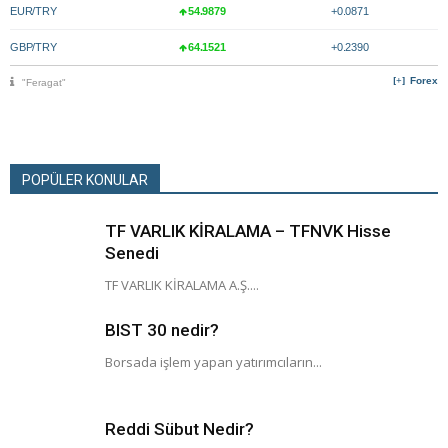
EUR/TRY
54.9879
+0.0871
GBP/TRY
64.1521
+0.2390
Forex
"Feragat"
POPÜLER KONULAR
TF VARLIK KİRALAMA – TFNVK Hisse
Senedi
TF VARLIK KİRALAMA A.Ş....
BIST 30 nedir?
Borsada işlem yapan yatırımcıların...
Reddi Sübut Nedir?