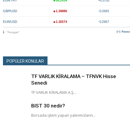
EUR/TRY
55.1434
+0.3702
GBP/USD
1.34886
-0.2683
EUR/USD
1.15574
-0.2967
Forex
"Feragat"
POPÜLER KONULAR
TF VARLIK KİRALAMA – TFNVK Hisse
Senedi
TF VARLIK KİRALAMA A.Ş....
BIST 30 nedir?
Borsada işlem yapan yatırımcıların...