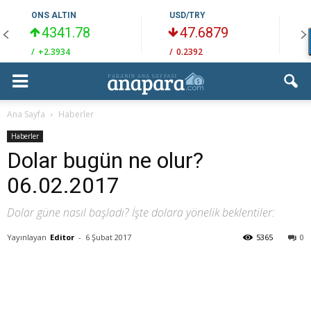
ONS ALTIN
USD/TRY
4341.78
47.6879
/
+2.3934
/
0.2392
/
Ana Sayfa
Haberler
Haberler
Dolar bugün ne olur?
06.02.2017
Dolar güne nasıl başladı? İşte dolara yönelik beklentiler:
Yayınlayan
Editor
-
6 Şubat 2017
5365
0