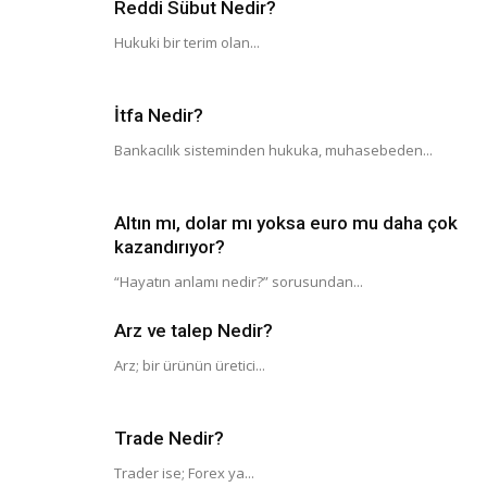
Reddi Sübut Nedir?
Hukuki bir terim olan...
İtfa Nedir?
Bankacılık sisteminden hukuka, muhasebeden...
Altın mı, dolar mı yoksa euro mu daha çok
kazandırıyor?
“Hayatın anlamı nedir?” sorusundan...
Arz ve talep Nedir?
Arz; bir ürünün üretici...
Trade Nedir?
Trader ise; Forex ya...