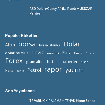
ABD Doları/Güney Afrika Randı – USDZAR
Paritesi
Popüler Etiketler
borsa
Dolar
Altın
borsa istanbul
döviz
Faiz
dolar ne olur
ekonomi
Finans
foreks
Forex
haber
haberler
gram altın
hisse
rapor
yatırım
Petrol
Para
parite
Son Yayınlanan
TF VARLIK KİRALAMA – TFNVK Hisse Senedi