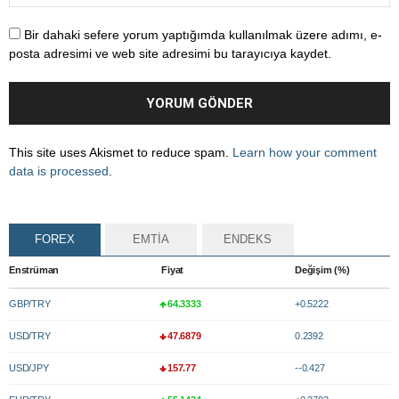
Bir dahaki sefere yorum yaptığımda kullanılmak üzere adımı, e-
posta adresimi ve web site adresimi bu tarayıcıya kaydet.
This site uses Akismet to reduce spam.
Learn how your comment
data is processed
.
FOREX
EMTİA
ENDEKS
Enstrüman
Fiyat
Değişim (%)
GBP/TRY
64.3333
+0.5222
USD/TRY
47.6879
0.2392
USD/JPY
157.77
--0.427