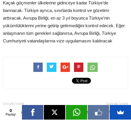
Kaçak göçmenler ülkelerine gidinceye kadar Türkiye’de
barınacak. Türkiye ayrıca, sınırlarda kontrol ve gözetimi
arttıracak. Avrupa Birliği, en az 3 yıl boyunca Türkiye’nin
yükümlülüklerini yerine getirip getirmediğini kontrol edecek. Eğer
anlaşmanın tüm gerekleri sağlanırsa, Avrupa Birliği, Türkiye
Cumhuriyeti vatandaşlarına vize uygulamasını kaldıracak
Önceki İçerik
Sonraki İçerik
0
BIST aslında ‘kararsız’ başladı
Stres gerektiğinden fazla
Paylaş!
artacak