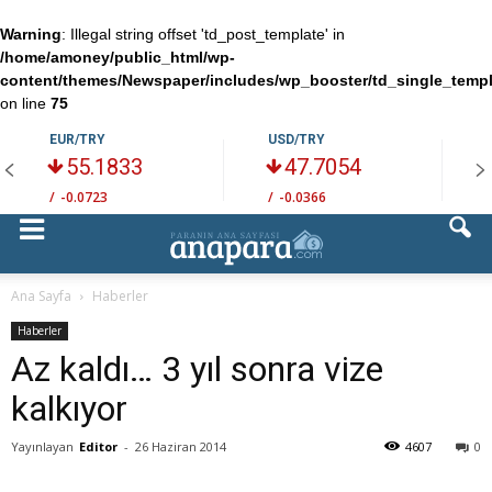
Warning
: Illegal string offset 'td_post_template' in
/home/amoney/public_html/wp-
content/themes/Newspaper/includes/wp_booster/td_single_temp
on line
75
EUR/TRY
USD/TRY
55.1833
47.7054
/
-0.0723
/
-0.0366
/
Ana Sayfa
Haberler
Haberler
Az kaldı… 3 yıl sonra vize
kalkıyor
Yayınlayan
Editor
-
26 Haziran 2014
4607
0