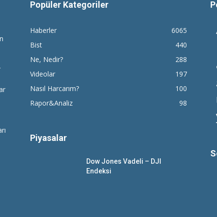
Popüler Kategoriler
P
Haberler
6065
en
Bist
440
Ne, Nedir?
288
r
Videolar
197
Nasıl Harcarım?
100
ar
Rapor&Analiz
98
rı
Piyasalar
S
Dow Jones Vadeli – DJI
Endeksi