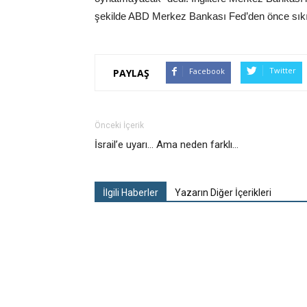
şekilde ABD Merkez Bankası Fed’den önce sıkıl
Twitter
Facebook
PAYLAŞ
Önceki İçerik
İsrail’e uyarı… Ama neden farklı…
İlgili Haberler
Yazarın Diğer İçerikleri