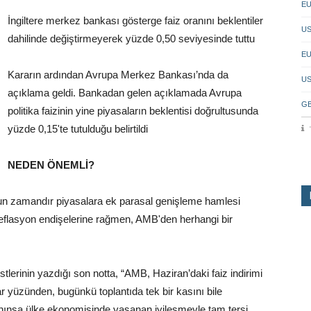
EU
İngiltere merkez bankası gösterge faiz oranını beklentiler
US
dahilinde değiştirmeyerek yüzde 0,50 seviyesinde tuttu
EU
Kararın ardından Avrupa Merkez Bankası’nda da
US
açıklama geldi. Bankadan gelen açıklamada Avrupa
GB
politika faizinin yine piyasaların beklentisi doğrultusunda
yüzde 0,15'te tutulduğu belirtildi
NEDEN ÖNEMLİ?
zun zamandır piyasalara ek parasal genişleme hamlesi
 deflasyon endişelerine rağmen, AMB'den herhangi bir
lerinin yazdığı son notta, “AMB, Haziran’daki faiz indirimi
r yüzünden, bugünkü toplantıda tek bir kasını bile
nınsa ülke ekonomisinde yaşanan iyileşmeyle tam tersi