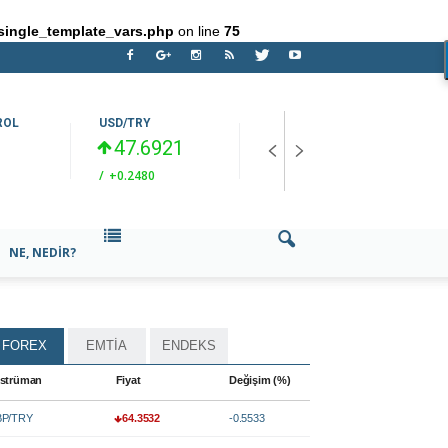
single_template_vars.php
on line
75
ROL
USD/TRY
EUR/USD
O
47.6921
1.15612
/
+0.2480
/
+0.3297
/
NE, NEDIR?
FOREX
EMTİA
ENDEKS
strüman
Fiyat
Değişim (%)
P/TRY
64.3532
-0.5533