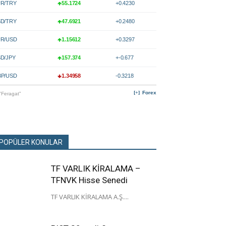
R/TRY
55.1724
+0.4230
D/TRY
47.6921
+0.2480
R/USD
1.15612
+0.3297
D/JPY
157.374
+-0.677
P/USD
1.34958
-0.3218
Forex
"Feragat"
POPÜLER KONULAR
TF VARLIK KİRALAMA –
TFNVK Hisse Senedi
TF VARLIK KİRALAMA A.Ş....