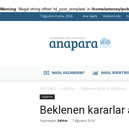
Warning
: Illegal string offset 'td_post_template' in
/home/amoney/publ
7 Ağustos Cuma, 2026
Ana Sayfa
Hakkımızda
K
anapara.com
NASIL KAZANIRIM?
NASIL BIRIKTIR
Ana Sayfa
Haberler
Beklenen kararlar açıklandı…
Haberler
Beklenen kararlar
Yayınlayan
Editor
-
7 Ağustos 2014