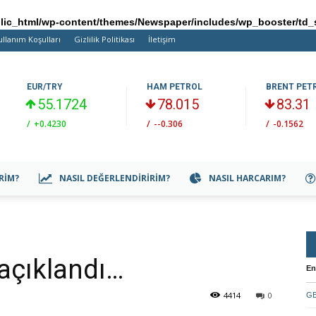
ic_html/wp-content/themes/Newspaper/includes/wp_booster/td_
ullanım Koşulları
Gizlilik Politikası
İletişim
EUR/TRY
HAM PETROL
BRENT PET
55.1724
78.015
83.31
/
+0.4230
/
--0.306
/
-0.1562
IRIM?
NASIL DEĞERLENDIRIRIM?
NASIL HARCARIM?
 açıklandı…
En
4414
0
GB