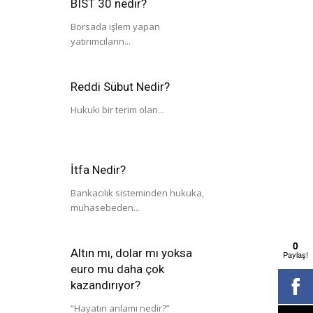
BIST 30 nedir?
Borsada işlem yapan
yatırımcıların...
Reddi Sübut Nedir?
Hukuki bir terim olan...
İtfa Nedir?
Bankacılık sisteminden hukuka,
muhasebeden...
0
Altın mı, dolar mı yoksa
Paylaş!
euro mu daha çok
kazandırıyor?
“Hayatın anlamı nedir?”