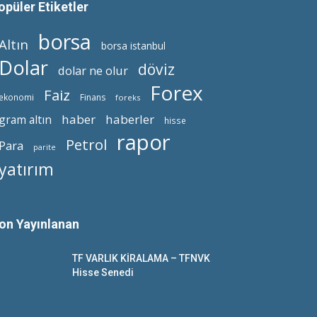
opüler Etiketler
borsa
Altın
borsa istanbul
Dolar
döviz
dolar ne olur
Forex
Faiz
ekonomi
Finans
foreks
haber
haberler
gram altın
hisse
rapor
Petrol
Para
parite
yatırım
on Yayınlanan
TF VARLIK KİRALAMA – TFNVK
Hisse Senedi