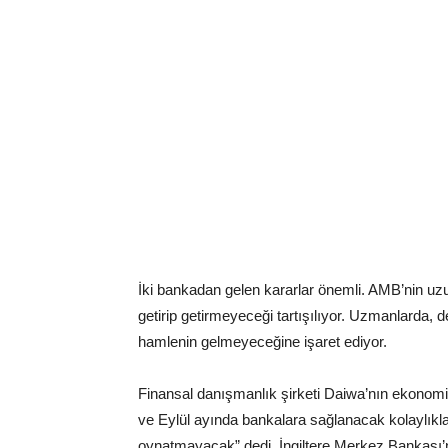
İki bankadan gelen kararlar önemli. AMB’nin u
getirip getirmeyeceği tartışılıyor. Uzmanlarda,
hamlenin gelmeyeceğine işaret ediyor.
Finansal danışmanlık şirketi Daiwa’nın ekonomist
ve Eylül ayında bankalara sağlanacak kolaylıkla
oynatmayacak” dedi. İngiltere Merkez Bankası’