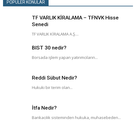
POPÜLER KONULAR
TF VARLIK KİRALAMA – TFNVK Hisse
Senedi
TF VARLIK KİRALAMA A.Ş....
BIST 30 nedir?
Borsada işlem yapan yatırımcıların...
Reddi Sübut Nedir?
Hukuki bir terim olan...
İtfa Nedir?
Bankacılık sisteminden hukuka, muhasebeden...