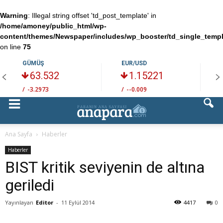
Warning
: Illegal string offset 'td_post_template' in
/home/amoney/public_html/wp-
content/themes/Newspaper/includes/wp_booster/td_single_temp
on line
75
GÜMÜŞ
EUR/USD
63.532
1.15221
/
-3.2973
/
--0.009
/
Ana Sayfa
Haberler
Haberler
BIST kritik seviyenin de altına
geriledi
Yayınlayan
Editor
-
11 Eylül 2014
4417
0