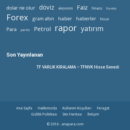
döviz
Faiz
dolar ne olur
ekonomi
Finans
foreks
Forex
haber
haberler
gram altın
hisse
rapor
yatırım
Petrol
Para
parite
Son Yayınlanan
TF VARLIK KİRALAMA – TFNVK Hisse Senedi
Ana Sayfa
Hakkımızda
Kullanım Koşulları
Feragat
Gizlilik Politikası
Site Haritası
İletişim
© 2016 - anapara.com