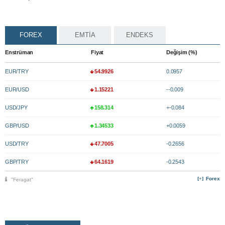
FOREX
EMTİA
ENDEKS
Enstrüman
Fiyat
Değişim (%)
EUR/TRY
54.9926
0.0957
EUR/USD
1.15221
--0.009
USD/JPY
158.314
+-0.084
GBP/USD
1.34533
+0.0059
USD/TRY
47.7005
-0.2656
GBP/TRY
64.1619
-0.2543
Forex
"Feragat"