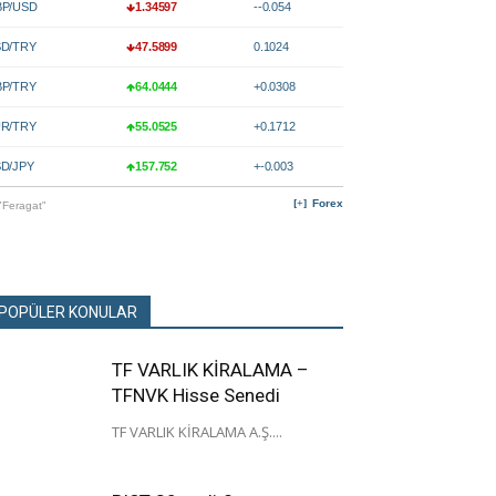
P/USD
1.34597
--0.054
D/TRY
47.5899
0.1024
P/TRY
64.0444
+0.0308
R/TRY
55.0525
+0.1712
D/JPY
157.752
+-0.003
Forex
"Feragat"
POPÜLER KONULAR
TF VARLIK KİRALAMA –
TFNVK Hisse Senedi
TF VARLIK KİRALAMA A.Ş....