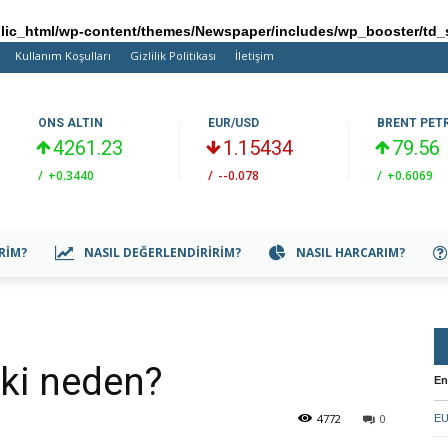
ic_html/wp-content/themes/Newspaper/includes/wp_booster/td_
Kullanım Koşulları
Gizlilik Politikası
İletişim
ONS ALTIN
EUR/USD
BRENT PET
4261.23
1.15434
79.56
/
+0.3440
/
--0.078
/
+0.6069
IRIM?
NASIL DEĞERLENDIRIRIM?
NASIL HARCARIM?
ki neden?
En
4772
0
EU