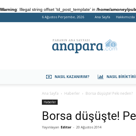
Warning
: Illegal string offset 'td_post_template' in
/home/amoney/publ
6 Ağustos Perşembe, 2026
Ana Sayfa
Hakkımızda
anapara.com
NASIL KAZANIRIM?
NASIL BIRIKTIR
Ana Sayfa
Haberler
Borsa düşüşte! Peki neden?
Haberler
Borsa düşüşte! Pe
Yayınlayan
Editor
-
20 Ağustos 2014