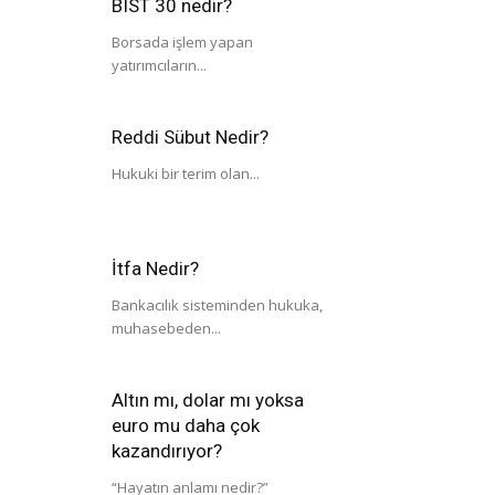
BIST 30 nedir?
Borsada işlem yapan
yatırımcıların...
Reddi Sübut Nedir?
Hukuki bir terim olan...
İtfa Nedir?
Bankacılık sisteminden hukuka,
muhasebeden...
Altın mı, dolar mı yoksa
euro mu daha çok
kazandırıyor?
“Hayatın anlamı nedir?”