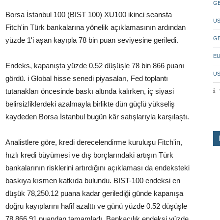
GB
Borsa İstanbul 100 (BIST 100) XU100 ikinci seansta
US
Fitch'in Türk bankalarına yönelik açıklamasının ardından
GB
yüzde 1'i aşan kayıpla 78 bin puan seviyesine geriledi.
EU
Endeks, kapanışta yüzde 0,52 düşüşle 78 bin 866 puanı
US
gördü. i Global hisse senedi piyasaları, Fed toplantı
tutanakları öncesinde baskı altında kalırken, iç siyasi
belirsizliklerdeki azalmayla birlikte dün güçlü yükseliş
kaydeden Borsa İstanbul bugün kâr satışlarıyla karşılaştı.
Analistlere göre, kredi derecelendirme kuruluşu Fitch'in,
hızlı kredi büyümesi ve dış borçlarındaki artışın Türk
bankalarının risklerini artırdığını açıklaması da endeksteki
baskıya kısmen katkıda bulundu. BIST-100 endeksi en
düşük 78,250.12 puana kadar gerilediği günde kapanışa
doğru kayıplarını hafif azalttı ve günü yüzde 0.52 düşüşle
78,866.91 puandan tamamladı. Bankacılık endeksi yüzde