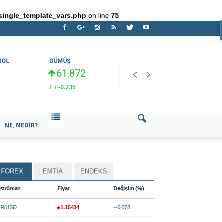
single_template_vars.php
on line
75
ROL
GÜMÜŞ
EUR/TRY
G
61.872
55.0525
/
+-0.235
/
+0.1712
/
NE, NEDIR?
FOREX
EMTİA
ENDEKS
strüman
Fiyat
Değişim (%)
R/USD
1.15434
--0.078