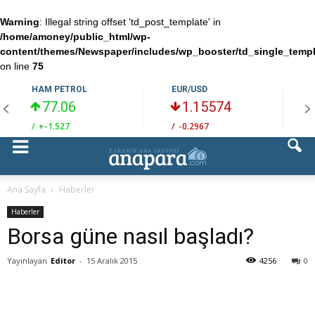
Warning
: Illegal string offset 'td_post_template' in
/home/amoney/public_html/wp-
content/themes/Newspaper/includes/wp_booster/td_single_temp
on line
75
HAM PETROL
EUR/USD
77.06
1.15574
/
+-1.527
/
-0.2967
/
Ana Sayfa
Haberler
Haberler
Borsa güne nasıl başladı?
Yayınlayan
Editor
-
15 Aralık 2015
4256
0